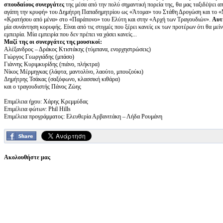
σπουδαίους συνεργάτες
της μέσα από την πολύ σημαντική πορεία της, θα μας ταξιδέψει 
αγάπη την κρυφή» του Δημήτρη Παπαδημητρίου ως «Άτομα» του Στάθη Δρογώση και το «
«Κρατήσου από μένα» στο «Παράπονο» του Ελύτη και στην «Αρχή των Τραγουδιών».
Αυτή
μία συνάντηση κορυφής. Είναι από τις στιγμές που ξέρει κανείς εκ των προτέρων ότι θα μεί
εμπειρία. Μία εμπειρία που δεν πρέπει να χάσει κανείς...
Μαζί της οι συνεργάτες της μουσικοί:
Αλέξανδρος – Δράκος Κτιστάκης (τύμπανα, ενορχηστρώσεις)
Γιώργος Γεωργιάδης (μπάσο)
Γιάννης Κυριμκυρίδης (πιάνο, πλήκτρα)
Νίκος Μέρμηγκας (λάφτα, μαντολίνο, λαούτο, μπουζούκι)
Δημήτρης Τσάκας (σαξόφωνο, κλασσική κιθάρα)
και ο τραγουδιστής Πάνος Ζώης
Επιμέλεια ήχου: Χάρης Κρεμμύδας
Επιμέλεια φώτων: Phil Hills
Επιμέλεια προγράμματος: Ελευθερία Αρβανιτάκη – Λήδα Ρουμάνη
Ακολουθήστε μας