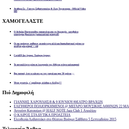
Αναθεμα Σε - Γιαννης Σεβαστοπουλος & Ζωη Τηγανουρια - Official Video
HD
ΧΑΜΟΓΕΛΑΣΤΕ
Ο Ανδρέας Παχατουρίδης παραιτείται απο τη δημαρχία - κατεβαίνει
υποψήφιος βουλευτής (αποκλειστικό ρεπορτάζ)
Οι πιο περίεργοι, απίθανοι, αναπάντεχοι αλλά και διασκεδαστικοί τρόποι να
ανοίξεις μία μπύρα! + vid
Covid19 Δεν έχουμε. Χιούμορ έχουμε;
Το αυτοκόλλητο μέσα σε λεωφορείο της Αθήνας ενόψει καλοκαιριού
Βρε παππού, έτσι το κάνατε με την γιαγιά και πριν 50 χρόνια ;;;
Ήταν φτυστός, τ’ ορκίζομαι, ολόιδιος ο Αλέξης!!!
Πιό
Δημοφιλή
ΓΙΑΝΝΗΣ ΧΑΡΟΥΛΗΣ/8 & 9 ΙΟΥΝΙΟΥ/ΘΕΑΤΡΟ ΒΡΑΧΩΝ
ΕΛΕΥΘΕΡΟΙ ΠΟΛΙΟΡΚΗΜΕΝΟΙ @ ΜΕΓΑΡΟ ΜΟΥΣΙΚΗΣ ΑΘΗΝΩΝ 22 ΜΑΡ
Αντιγόνη Κατσούρη @ HALF NOTE Jazz Club 1 Απριλίου
Ο ΚΑΙΡΟΣ ΣΤΑ ΔΥΤΙΚΑ ΠΡΟΑΣΤΕΙΑ
Ελευθερία Αρβανιτάκη στο Θέατρο Βράχων Σάββατο 5 Σεπτεμβρίου 2015
Τελευταία
Άρθρα