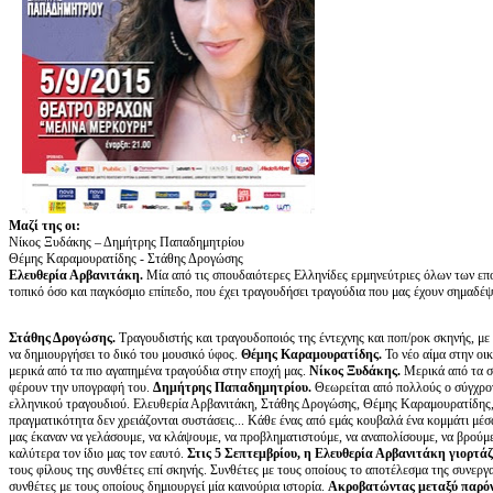
Μαζί της οι:
Νίκος Ξυδάκης – Δημήτρης Παπαδημητρίου
Θέμης Καραμουρατίδης - Στάθης Δρογώσης
Ελευθερία Αρβανιτάκη.
Μία από τις σπουδαιότερες Ελληνίδες ερμηνεύτριες όλων των επο
τοπικό όσο και παγκόσμιο επίπεδο, που έχει τραγουδήσει τραγούδια που μας έχουν σημαδέψει
Στάθης Δρογώσης.
Τραγουδιστής και τραγουδοποιός της έντεχνης και ποπ/ροκ σκηνής, με 
να δημιουργήσει το δικό του μουσικό ύφος.
Θέμης Καραμουρατίδης.
Το νέο αίμα στην οι
μερικά από τα πιο αγαπημένα τραγούδια στην εποχή μας.
Νίκος Ξυδάκης.
Μερικά από τα σ
φέρουν την υπογραφή του.
Δημήτρης Παπαδημητρίου.
Θεωρείται από πολλούς ο σύγχρον
ελληνικού τραγουδιού. Ελευθερία Αρβανιτάκη, Στάθης Δρογώσης, Θέμης Καραμουρατίδης
πραγματικότητα δεν χρειάζονται συστάσεις... Κάθε ένας από εμάς κουβαλά ένα κομμάτι μέσ
μας έκαναν να γελάσουμε, να κλάψουμε, να προβληματιστούμε, να αναπολίσουμε, να βρούμε
καλύτερα τον ίδιο μας τον εαυτό.
Στις 5 Σεπτεμβρίου, η Ελευθερία Αρβανιτάκη γιορτάζ
τους φίλους της συνθέτες επί σκηνής. Συνθέτες με τους οποίους το αποτέλεσμα της συνεργασ
συνθέτες με τους οποίους δημιουργεί μία καινούρια ιστορία.
Ακροβατώντας μεταξύ παρόντ