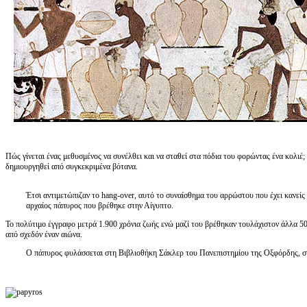
Πώς γίνεται ένας μεθυσμένος να συνέλθει και να σταθεί στα πόδια του φορώντας ένα κολιέ; 
δημιουργηθεί από συγκεκριμένα βότανα.
Έτσι αντιμετώπιζαν το hang-over, αυτό το συναίσθημα του αρρώστου που έχει κανείς
αρχαίος πάπυρος που βρέθηκε στην Αίγυπτο.
Το πολύτιμο έγγραφο μετρά 1.900 χρόνια ζωής ενώ μαζί του βρέθηκαν τουλάχιστον άλλα 5
από σχεδόν έναν αιώνα.
Ο πάπυρος φυλάσσεται στη Βιβλιοθήκη Σάκλερ του Πανεπιστημίου της Οξφόρδης, σ