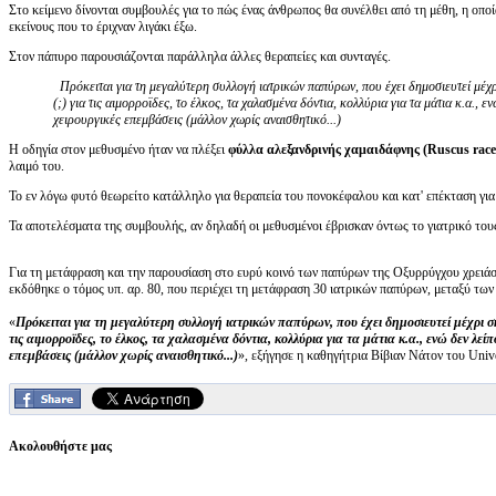
Στο κείμενο δίνονται συμβουλές για το πώς ένας άνθρωπος θα συνέλθει από τη μέθη, η οπ
εκείνους που το έριχναν λιγάκι έξω.
Στον πάπυρο παρουσιάζονται παράλληλα άλλες θεραπείες και συνταγές.
Πρόκειται για τη μεγαλύτερη συλλογή ιατρικών παπύρων, που έχει δημοσιευτεί μέχ
(;) για τις αιμορροϊδες, το έλκος, τα χαλασμένα δόντια, κολλύρια για τα μάτια κ.α., 
χειρουργικές επεμβάσεις (μάλλον χωρίς αναισθητικό...)
Η οδηγία στον μεθυσμένο ήταν να πλέξει
φύλλα αλεξανδρινής χαμαιδάφνης (Ruscus rac
λαιμό του.
Το εν λόγω φυτό θεωρείτο κατάλληλο για θεραπεία του πονοκέφαλου και κατ' επέκταση για 
Τα αποτελέσματα της συμβουλής, αν δηλαδή οι μεθυσμένοι έβρισκαν όντως το γιατρικό τους
Για τη μετάφραση και την παρουσίαση στο ευρύ κοινό των παπύρων της Οξυρρύγχου χρειάσ
εκδόθηκε ο τόμος υπ. αρ. 80, που περιέχει τη μετάφραση 30 ιατρικών παπύρων, μεταξύ των 
«
Πρόκειται για τη μεγαλύτερη συλλογή ιατρικών παπύρων, που έχει δημοσιευτεί μέχρι σ
τις αιμορροϊδες, το έλκος, τα χαλασμένα δόντια, κολλύρια για τα μάτια κ.α., ενώ δεν λεί
επεμβάσεις (μάλλον χωρίς αναισθητικό...)
», εξήγησε η καθηγήτρια Βίβιαν Νάτον του Univ
Ακολουθήστε μας