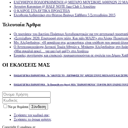
ΕΛΕΥΘΕΡΟΙ ΠΟΛΙΟΡΚΗΜΕΝΟΙ @ ΜΕΓΑΡΟ ΜΟΥΣΙΚΗΣ ΑΘΗΝΩΝ 22 ΜΑΡ
Αντιγόνη Κατσούρη @ HALF NOTE Jazz Club 1 Απριλίου
Ο ΚΑΙΡΟΣ ΣΤΑ ΔΥΤΙΚΑ ΠΡΟΑΣΤΕΙΑ
Ελευθερία Αρβανιτάκη στο Θέατρο Βράχων Σάββατο 5 Σεπτεμβρίου 2015
Τελευταία
Άρθρα
Οι προτάσεις του Δικτύου Πράσινων Αυτοδιοικητικών για την αντιπυρική προστασ
«Σεπτέμβρης 2026: Επιστροφή στην πόλη. Και πάλι ΜΑΖΙ!» στο Άλσος Περιστερί
Μπ. Αλεξανδράτος: «Η ασφάλεια στις μετακινήσεις είναι υπόθεση που αφορά όλου
Ο Αντιπεριφερειάρχης Δυτικού Τομέα Αθηνών κ. Μπάμπης Αλεξανδράτος στη δρά
«Μια αγκαλιά αρκεί… για μια ζωή μαζί!» στο Αιγάλεω
Εργασίες συντήρησης και επισκευές πραγματοποιούνται σε σχολεία του Δήμου Χαϊδ
ΟΙ
ΕΚΔΟΣΕΙΣ ΜΑΣ
ΠΑΙΔΑΓΩΓΙΚΑ ΠΑΡΑΜΥΘΙΑ - Το "ΑΚΟΥΣΕ ΤΟ - ΖΩΓΡΑΦΙΣΕ ΤΟ" ΑΡΕΣΕΙ ΣΤΟΥΣ ΜΕΓΑΛΟΥΣ ΚΑΙ ΞΕΤΡΕ
ΠΑΙΔΑΓΩΓΙΚΑ ΠΑΡΑΜΥΘΙΑ - Το Παραμύθι στη βροχή ΜΙΑ "ΠΑΡΑΜΥΘΕΝΙΑ" ΓΕΦΥΡΑ ΠΟΥ ΕΝΩΝΕΙ ΤΟΥ
Σύνδεση
Να με θυμάσαι
Ξεχάσατε τον κωδικό σας;
Ξεχάσατε το όνομα χρήστη;
Copyright © opalmos.gr