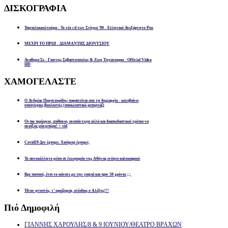
ΔΙΣΚΟΓΡΑΦΙΑ
Ταμπελοκουλτούρα - Το νέο cd των Στίγμα '90 - Ελληνικό Ανεξάρτητο Ροκ
ΜΕΧΡΙ ΤΟ ΠΡΩΙ - ΔΙΑΜΑΝΤΗΣ ΔΙΟΝΥΣΙΟΥ
Αναθεμα Σε - Γιαννης Σεβαστοπουλος & Ζωη Τηγανουρια - Official Video
HD
ΧΑΜΟΓΕΛΑΣΤΕ
Ο Ανδρέας Παχατουρίδης παραιτείται απο τη δημαρχία - κατεβαίνει
υποψήφιος βουλευτής (αποκλειστικό ρεπορτάζ)
Οι πιο περίεργοι, απίθανοι, αναπάντεχοι αλλά και διασκεδαστικοί τρόποι να
ανοίξεις μία μπύρα! + vid
Covid19 Δεν έχουμε. Χιούμορ έχουμε;
Το αυτοκόλλητο μέσα σε λεωφορείο της Αθήνας ενόψει καλοκαιριού
Βρε παππού, έτσι το κάνατε με την γιαγιά και πριν 50 χρόνια ;;;
Ήταν φτυστός, τ’ ορκίζομαι, ολόιδιος ο Αλέξης!!!
Πιό
Δημοφιλή
ΓΙΑΝΝΗΣ ΧΑΡΟΥΛΗΣ/8 & 9 ΙΟΥΝΙΟΥ/ΘΕΑΤΡΟ ΒΡΑΧΩΝ