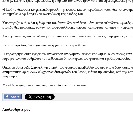
Επίσης, και στις τρεις περιπτώσεις η διάρκεια του ύπνου ήταν κατά μία ώρα μεγαλύτερη το 
«Παρά το διαφορετικό γενετικό προφίλ, την ιστορία και το περιβάλλον τους, διαπιστώνουμε
επισημαίνει ο Δρ Σπίγκελ σε ανακοίνωση της ομάδας του.
Υποστηρίζει ακόμα ότι η διάρκεια του ύπνου δεν συνδέεται μόνο με τα επίπεδα του φωτός, 
επίπεδα θερμοκρασίας: οι κυνηγοί τροφοσυλλέκτες τείνουν να πέφτουν για ύπνο την ώρα που
Υπάρχει πάντως και μια αξιοσημείωτη διαφορά των τριών φυλών από τις βιομηχανικές κοινω
Για την ακρίβεια, δεν είχαν καν λέξη για αυτό το πρόβλημα.
Η παρατήρηση αυτή εγείρει το ενδιαφέρον ενδεχόμενο, λένε οι ερευνητές: αϋπνία ίσως είν
παραγόντων που ρυθμίζουν τον ανθρώπινο ύπνο, κυρίως του φωτός και της θερμοκρασίας.
Όπως το θέτει ο Δρ Σπίγκελ, «η μίμηση του φυσικού περιβάλλοντος στο οποίο ζουν αυτές οι
αντιμετώπιση ορισμένων σύγχρονων διαταραχών του ύπνου, ειδικά της αϋπνίας, από την οπ
πληθυσμού».
Με άλλα λόγια, άλλο η αϋπνία, άλλο η διάρκεια του ύπνου.
Ακολουθήστε μας