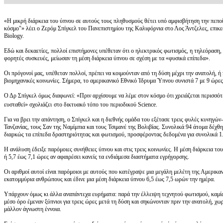
«Η μικρή διάρκεια του ύπνου σε αυτούς τους πληθυσμούς θέτει υπό αμφισβήτηση την πεποί
κόσμο"» λέει ο Ζερόμ Σπίγκελ του Πανεπιστημίου της Καλιφόρνια στο Λος Άντζελες, επικ
Biology.
Εδώ και δεκαετίες, πολλοί επιστήμονες υπέθεταν ότι ο ηλεκτρικός φωτισμός, η τηλεόραση, ο
φορητές συσκευές, μείωσαν τη μέση διάρκεια ύπνου σε σχέση με τα «φυσικά επίπεδα».
Οι πρόγονοί μας, υπέθεταν πολλοί, πρέπει να κοιμούνταν από τη δύση μέχρι την ανατολή, ή 
βιομηχανικές κοινωνίες. Σήμερα, το αμερικανικό Εθνικό Ίδρυμα Ύπνου συνιστά 7 με 9 ώρες 
Ο Δρ Σπίγκελ όμως διαφωνεί: «Πριν αρχίσουμε να λέμε στον κόσμο ότι χρειάζεται περισσό
ευσταθεί» σχολιάζει
στο δικτυακό τόπο του περιοδικού Science.
Για να βρει την απάντηση, ο Σπίγκελ και η διεθνής ομάδα του εξέτασε τρεις φυλές κυνηγώ
Τανζανίας, τους Σαν της Ναμίμπια και τους Τσιμανέ της Βολιβίας. Συνολικά 94 άτομα δέχ
διαρκώς τα επίπεδα δραστηριότητας και φωτισμού, προσφέροντας δεδομένα για συνολικά 1.
Η ανάλυση έδειξε παρόμοιες συνήθειες ύπνου και στις τρεις κοινωνίες. Η μέση διάρκεια του
ή 5,7 έως 7,1 ώρες αν αφαιρέσει κανείς τα ενδιάμεσα διαστήματα εγρήγορσης.
Οι αριθμοί αυτοί είναι παρόμοιοι με αυτούς που κατέγραψε μια μεγάλη μελέτη της Αμερικα
εκατομμύρια ανθρώπους και έδινε μια μέση διάρκεια ύπνου 6,5 έως 7,5 ωρών την ημέρα.
Υπάρχουν όμως κι άλλα αναπάντεχα ευρήματα: παρά την έλλειψη τεχνητού φωτισμού, καμία α
μέσο όρο έμεναν ξύπνιοι για τρεις ώρες μετά τη δύση και σηκώνονταν πριν την ανατολή, χωρ
μάλλον άγνωστη έννοια.