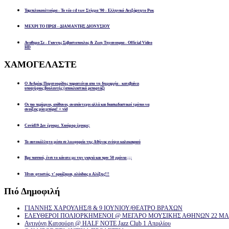
Ταμπελοκουλτούρα - Το νέο cd των Στίγμα '90 - Ελληνικό Ανεξάρτητο Ροκ
ΜΕΧΡΙ ΤΟ ΠΡΩΙ - ΔΙΑΜΑΝΤΗΣ ΔΙΟΝΥΣΙΟΥ
Αναθεμα Σε - Γιαννης Σεβαστοπουλος & Ζωη Τηγανουρια - Official Video
HD
ΧΑΜΟΓΕΛΑΣΤΕ
Ο Ανδρέας Παχατουρίδης παραιτείται απο τη δημαρχία - κατεβαίνει
υποψήφιος βουλευτής (αποκλειστικό ρεπορτάζ)
Οι πιο περίεργοι, απίθανοι, αναπάντεχοι αλλά και διασκεδαστικοί τρόποι να
ανοίξεις μία μπύρα! + vid
Covid19 Δεν έχουμε. Χιούμορ έχουμε;
Το αυτοκόλλητο μέσα σε λεωφορείο της Αθήνας ενόψει καλοκαιριού
Βρε παππού, έτσι το κάνατε με την γιαγιά και πριν 50 χρόνια ;;;
Ήταν φτυστός, τ’ ορκίζομαι, ολόιδιος ο Αλέξης!!!
Πιό
Δημοφιλή
ΓΙΑΝΝΗΣ ΧΑΡΟΥΛΗΣ/8 & 9 ΙΟΥΝΙΟΥ/ΘΕΑΤΡΟ ΒΡΑΧΩΝ
ΕΛΕΥΘΕΡΟΙ ΠΟΛΙΟΡΚΗΜΕΝΟΙ @ ΜΕΓΑΡΟ ΜΟΥΣΙΚΗΣ ΑΘΗΝΩΝ 22 ΜΑΡ
Αντιγόνη Κατσούρη @ HALF NOTE Jazz Club 1 Απριλίου