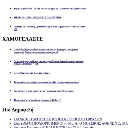
Ταμπελοκουλτούρα - Το νέο cd των Στίγμα '90 - Ελληνικό Ανεξάρτητο Ροκ
ΜΕΧΡΙ ΤΟ ΠΡΩΙ - ΔΙΑΜΑΝΤΗΣ ΔΙΟΝΥΣΙΟΥ
Αναθεμα Σε - Γιαννης Σεβαστοπουλος & Ζωη Τηγανουρια - Official Video
HD
ΧΑΜΟΓΕΛΑΣΤΕ
Ο Ανδρέας Παχατουρίδης παραιτείται απο τη δημαρχία - κατεβαίνει
υποψήφιος βουλευτής (αποκλειστικό ρεπορτάζ)
Οι πιο περίεργοι, απίθανοι, αναπάντεχοι αλλά και διασκεδαστικοί τρόποι να
ανοίξεις μία μπύρα! + vid
Covid19 Δεν έχουμε. Χιούμορ έχουμε;
Το αυτοκόλλητο μέσα σε λεωφορείο της Αθήνας ενόψει καλοκαιριού
Βρε παππού, έτσι το κάνατε με την γιαγιά και πριν 50 χρόνια ;;;
Ήταν φτυστός, τ’ ορκίζομαι, ολόιδιος ο Αλέξης!!!
Πιό
Δημοφιλή
ΓΙΑΝΝΗΣ ΧΑΡΟΥΛΗΣ/8 & 9 ΙΟΥΝΙΟΥ/ΘΕΑΤΡΟ ΒΡΑΧΩΝ
ΕΛΕΥΘΕΡΟΙ ΠΟΛΙΟΡΚΗΜΕΝΟΙ @ ΜΕΓΑΡΟ ΜΟΥΣΙΚΗΣ ΑΘΗΝΩΝ 22 ΜΑΡ
Αντιγόνη Κατσούρη @ HALF NOTE Jazz Club 1 Απριλίου