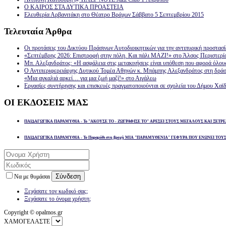
Ο ΚΑΙΡΟΣ ΣΤΑ ΔΥΤΙΚΑ ΠΡΟΑΣΤΕΙΑ
Ελευθερία Αρβανιτάκη στο Θέατρο Βράχων Σάββατο 5 Σεπτεμβρίου 2015
Τελευταία
Άρθρα
Οι προτάσεις του Δικτύου Πράσινων Αυτοδιοικητικών για την αντιπυρική προστασ
«Σεπτέμβρης 2026: Επιστροφή στην πόλη. Και πάλι ΜΑΖΙ!» στο Άλσος Περιστερί
Μπ. Αλεξανδράτος: «Η ασφάλεια στις μετακινήσεις είναι υπόθεση που αφορά όλου
Ο Αντιπεριφερειάρχης Δυτικού Τομέα Αθηνών κ. Μπάμπης Αλεξανδράτος στη δρά
«Μια αγκαλιά αρκεί… για μια ζωή μαζί!» στο Αιγάλεω
Εργασίες συντήρησης και επισκευές πραγματοποιούνται σε σχολεία του Δήμου Χαϊδ
ΟΙ
ΕΚΔΟΣΕΙΣ ΜΑΣ
ΠΑΙΔΑΓΩΓΙΚΑ ΠΑΡΑΜΥΘΙΑ - Το "ΑΚΟΥΣΕ ΤΟ - ΖΩΓΡΑΦΙΣΕ ΤΟ" ΑΡΕΣΕΙ ΣΤΟΥΣ ΜΕΓΑΛΟΥΣ ΚΑΙ ΞΕΤΡΕ
ΠΑΙΔΑΓΩΓΙΚΑ ΠΑΡΑΜΥΘΙΑ - Το Παραμύθι στη βροχή ΜΙΑ "ΠΑΡΑΜΥΘΕΝΙΑ" ΓΕΦΥΡΑ ΠΟΥ ΕΝΩΝΕΙ ΤΟΥ
Σύνδεση
Να με θυμάσαι
Ξεχάσατε τον κωδικό σας;
Ξεχάσατε το όνομα χρήστη;
Copyright © opalmos.gr
ΧΑΜΟΓΕΛΑΣΤΕ