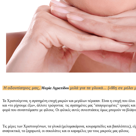
Η οδοντίατρος μας,
μιλά για τα γλυκά... («Μη σε μέλει μ
Μαρία Αγραπίδου
Τα Χριστούγεννα, η αγαπημένη εποχή μικρών και μεγάλων πέρασαν. Είναι η εποχή που όλο
και «το ρίχνουμε έξω», άλλοτε τρώγοντας τις αγαπημένες μας "απαγορευμένες" τροφές και ά
φορά που συναντιόμαστε με φίλους. Οι φιλικές αυτές συνεστιάσεις όμως μπορούν να βλάψο
Τις μέρες των Χριστουγέννων, τα γλυκά (μελομακάρονα, κουραμπιέδες και βασιλόπιτες), είχ
αναψυκτικά, τα ζαχαρωτά, οι σοκολάτες και οι καραμέλες για τους μικρούς μας φίλους.