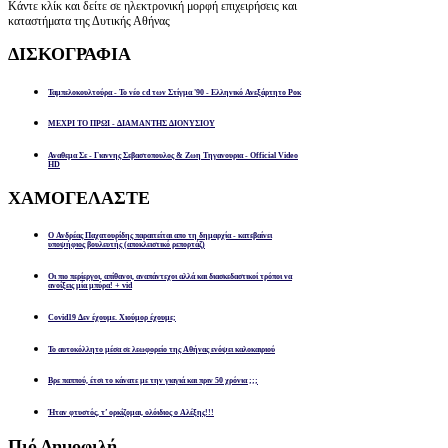
Κάντε κλίκ και δείτε σε ηλεκτρονική μορφή επιχειρήσεις και
καταστήματα της Δυτικής Αθήνας
ΔΙΣΚΟΓΡΑΦΙΑ
Ταμπελοκουλτούρα - Το νέο cd των Στίγμα '90 - Ελληνικό Ανεξάρτητο Ροκ
ΜΕΧΡΙ ΤΟ ΠΡΩΙ - ΔΙΑΜΑΝΤΗΣ ΔΙΟΝΥΣΙΟΥ
Αναθεμα Σε - Γιαννης Σεβαστοπουλος & Ζωη Τηγανουρια - Official Video
HD
ΧΑΜΟΓΕΛΑΣΤΕ
Ο Ανδρέας Παχατουρίδης παραιτείται απο τη δημαρχία - κατεβαίνει
υποψήφιος βουλευτής (αποκλειστικό ρεπορτάζ)
Οι πιο περίεργοι, απίθανοι, αναπάντεχοι αλλά και διασκεδαστικοί τρόποι να
ανοίξεις μία μπύρα! + vid
Covid19 Δεν έχουμε. Χιούμορ έχουμε;
Το αυτοκόλλητο μέσα σε λεωφορείο της Αθήνας ενόψει καλοκαιριού
Βρε παππού, έτσι το κάνατε με την γιαγιά και πριν 50 χρόνια ;;;
Ήταν φτυστός, τ’ ορκίζομαι, ολόιδιος ο Αλέξης!!!
Πιό
Δημοφιλή