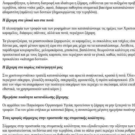
Αναμφισβήτητα, η άστατη διατροφή και ιδιαίτερα η ζάχαρη, ευθύνεται για τα αυξημένα προβ
τερηδόνα, πάντα «πάνε μαζί», αφού, διάφορα παθογόνα στοματικά βακτήρια καταναλώνουν 
αδαμαντίνη (σμάλτο) των δοντιών (δημιουργώντας την τερηδόνα).
Η ζάχαρη στα γλυκά και στα ποτά
Η πλειοψηφία των τροφών και των ροφημάτων που καταναλώνουμε τις ημέρες των Χριστου
καραμέλες, διάφορες σάλτσες, αλλά και ποτά, περιέχουν ζάχαρη.
Τα γλειφιτζούρια, τα μπαστουνάκια ζαχαρωτών, οι καραμέλες, οι σοκολάτες και τσίχλες είν
δόντια μας, αφού μένουν αρκετή ώρα στο στόμα μας μέχρι να τα καταναλώσουμε. Αντίθετα, 
παράδειγμα κουραμπιέδες, μελομακάρονα, μπισκότα, βασιλόπιτα, θεωρούνται καλύτερη επιλο
προσεκτικοί και με τους ξηρούς καρπούς που περιέχουν αυτά τα γλυκά, καθώς πολλές φορές
προκαλέσει «κάταγμα δοντιού».
Η ζάχαρη στο κυρίως πιάτο/φαγητό μας
Στο χριστουγεννιάτικο τραπέζι καταναλώσαμε και αρκετά αναψυκτικά, κρασιά ή ποτά. Όλα 
περιέχουν σάκχαρο, γλυκόζη σουκρόζη, σακχαρόζη, φρουκτόζη, ή σιρόπι καλαμποκιού. (Οι
από τον νόμο να αναγράφουν την ποσότητα σακχάρων που περιέχει το σκεύασμα, αλλά επειδή
εθιστικά, τα χρησιμοποιούν κατά κόρον.)
Ημερήσια ποσότητα κατανάλωσης ζάχαρης
Οι αρμόδιοι του Παγκόσμιου Οργανισμού Υγείας προτείνουν η ζάχαρη να μην ξεπερνά το 
τροφών. Για τον μέσο ενήλικα με κανονικό βάρος, η συνιστώμενη μέγιστη ημερήσια ποσότητ
Ένας κρυφός σύμμαχος στην προστασία της στοματικής κοιλότητας.
Σύμμαχος στην προστασία της στοματικής κοιλότητας που εξουδετερώνει την οξύτητα των
και προστατεύοντας τα δόντια από την τερηδόνα, είναι το σάλιο γιατί περιέχει τέτοια ρυθμι