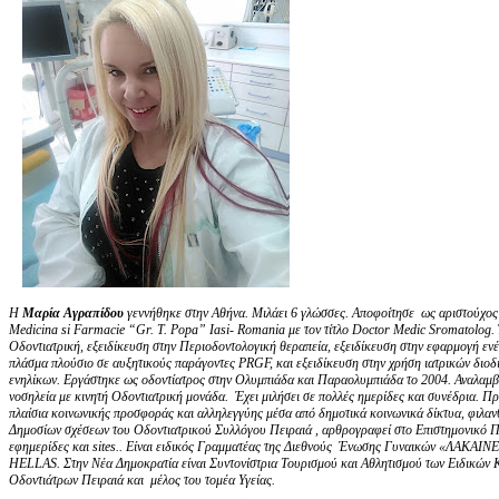
Η
Μαρία Αγραπίδου
γεννήθηκε στην Αθήνα. Μιλάει 6 γλώσσες. Αποφοίτησε ως αριστούχος 
Medicina si Farmacie “Gr. T. Popa” Iasi- Romania με τον τίτλο Doctor Medic Sromatolog.
Οδοντιατρική, εξειδίκευση στην Περιοδοντολογική θεραπεία, εξειδίκευση στην εφαρμογή ενέ
πλάσμα πλούσιο σε αυξητικούς παράγοντες PRGF, και εξειδίκευση στην χρήση ιατρικών διοδικ
ενηλίκων.
Εργάστηκε ως οδοντίατρος στην Ολυμπιάδα και Παραολυμπιάδα το 2004. Αναλαμβά
νοσηλεία με κινητή Οδοντιατρική μονάδα. Έχει μιλήσει σε πολλές ημερίδες και συνέδρια.
Πρ
πλαίσια κοινωνικής προσφοράς και αλληλεγγύης μέσα από δημοτικά κοινωνικά δίκτυα, φιλαν
Δημοσίων σχέσεων του Οδοντιατρικού Συλλόγου Πειραιά , αρθρογραφεί στο Επιστημονικό Πε
εφημερίδες και sites.. Είναι ειδικός Γραμματέας της Διεθνούς Ένωσης Γυναικών «ΛΑΚΑΙ
HELLAS. Στην Νέα Δημοκρατία είναι Συντονίστρια Τουρισμού και Αθλητισμού των Ειδικώ
Οδοντιάτρων Πειραιά και μέλος του τομέα Υγείας.