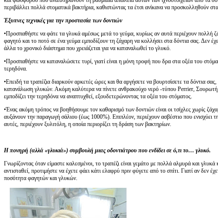
και φωσφόρου που αναπληρώνουν τη βαθμιαία απώλεια αυτών των ιχνοστοιχείων από τα δόν
περιβάλλει πολλά στοματικά βακτήρια, καθιστώντας τα έτσι ανίκανα να προσκολληθούν στα
Έξυπνες τεχνικές για την προστασία των δοντιών
•Προσπαθήστε να φάτε τα γλυκά αμέσως μετά το γεύμα, κυρίως αν αυτά περιέχουν πολλή ζ
φαγητό και το ποτό σε ένα γεύμα εμποδίζουν τη ζάχαρη να κολλήσει στα δόντια σας. Δεν έ
άλλα το χρονικό διάστημα που χρειάζεται για να καταναλωθεί το γλυκό.
•Προσπαθήστε να καταναλώσετε τυρί, γιατί είναι η μόνη τροφή που δρα στα οξέα του στόμα
τερηδόνα.
•Επειδή τα τραπέζια διαρκούν αρκετές ώρες και θα αργήσετε να βουρτσίσετε τα δόντια σας,
κατανάλωση γλυκών. Ακόμη καλύτερα να πίνετε ανθρακούχο νερό -τύπου Perrier, Σουρωτή,
εμποδίζει την τερηδόνα να αναπτυχθεί, εξουδετερώνοντας τα οξέα του στόματος.
•Ένας ακόμη τρόπος να βοηθήσουμε τον καθαρισμό των δοντιών είναι οι τσίχλες χωρίς ζάχα
αυξάνουν την παραγωγή σάλιου (έως 1000%). Επιπλέον, περιέχουν ασβέστιο που ενισχύει τη
αυτές, περιέχουν ξυλιτόλη, η οποία περιορίζει τη δράση των βακτηρίων.
Η πονηρή (αλλά «γλυκιά») συμβουλή μιας οδοντιάτρου που ενδίδει σε ό,τι το… γλυκό.
Γνωρίζοντας όταν είμαστε καλεσμένοι, το τραπέζι είναι γεμάτο με πολλά αλμυρά και γλυκά
αντισταθεί, προτιμήστε να έχετε φάει κάτι ελαφρύ πριν φύγετε από το σπίτι. Γιατί αν δεν έ
ποσότητα φαγητών και γλυκών.