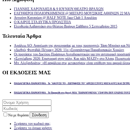
ΓΙΑΝΝΗΣ ΧΑΡΟΥΛΗΣ/8 & 9 ΙΟΥΝΙΟΥ/ΘΕΑΤΡΟ ΒΡΑΧΩΝ
ΕΛΕΥΘΕΡΟΙ ΠΟΛΙΟΡΚΗΜΕΝΟΙ @ ΜΕΓΑΡΟ ΜΟΥΣΙΚΗΣ ΑΘΗΝΩΝ 22 ΜΑΡ
Αντιγόνη Κατσούρη @ HALF NOTE Jazz Club 1 Απριλίου
Ο ΚΑΙΡΟΣ ΣΤΑ ΔΥΤΙΚΑ ΠΡΟΑΣΤΕΙΑ
Ελευθερία Αρβανιτάκη στο Θέατρο Βράχων Σάββατο 5 Σεπτεμβρίου 2015
Τελευταία
Άρθρα
Αιγάλεω ΑΟ: Ανανέωση της συνεργασίας με τους προπονητές Τάσο Μπούκη και Ν
«Διεθνές Φεστιβάλ Πέτρας» 2026: 11ο «Συναπάντημα Παραδοσιακών Χορών»
Οι προτάσεις του Δικτύου Πράσινων Αυτοδιοικητικών για την αντιπυρική προστασ
«Σεπτέμβρης 2026: Επιστροφή στην πόλη. Και πάλι ΜΑΖΙ!» στο Άλσος Περιστερί
Μπ. Αλεξανδράτος: «Η ασφάλεια στις μετακινήσεις είναι υπόθεση που αφορά όλου
ΟΙ
ΕΚΔΟΣΕΙΣ ΜΑΣ
ΠΑΙΔΑΓΩΓΙΚΑ ΠΑΡΑΜΥΘΙΑ - Το "ΑΚΟΥΣΕ ΤΟ - ΖΩΓΡΑΦΙΣΕ ΤΟ" ΑΡΕΣΕΙ ΣΤΟΥΣ ΜΕΓΑΛΟΥΣ ΚΑΙ ΞΕΤΡΕ
ΠΑΙΔΑΓΩΓΙΚΑ ΠΑΡΑΜΥΘΙΑ - Το Παραμύθι στη βροχή ΜΙΑ "ΠΑΡΑΜΥΘΕΝΙΑ" ΓΕΦΥΡΑ ΠΟΥ ΕΝΩΝΕΙ ΤΟΥ
Σύνδεση
Να με θυμάσαι
Ξεχάσατε τον κωδικό σας;
Ξεχάσατε το όνομα χρήστη;