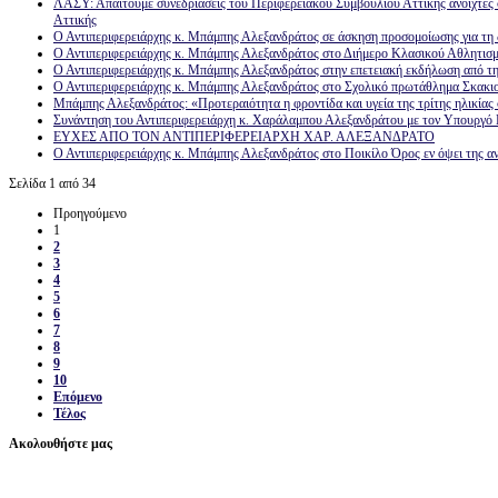
ΛΑΣΥ: Απαιτούμε συνεδριάσεις του Περιφερειακού Συμβουλίου Αττικής ανοιχτές σ
Αττικής
Ο Αντιπεριφερειάρχης κ. Μπάμπης Αλεξανδράτος σε άσκηση προσομοίωσης για τη δ
Ο Αντιπεριφερειάρχης κ. Μπάμπης Αλεξανδράτος στο Διήμερο Κλασικού Αθλητισ
Ο Αντιπεριφερειάρχης κ. Μπάμπης Αλεξανδράτος στην επετειακή εκδήλωση από τ
Ο Αντιπεριφερειάρχης κ. Μπάμπης Αλεξανδράτος στο Σχολικό πρωτάθλημα Σκακι
Μπάμπης Αλεξανδράτος: «Προτεραιότητα η φροντίδα και υγεία της τρίτης ηλικίας
Συνάντηση του Αντιπεριφερειάρχη κ. Χαράλαμπου Αλεξανδράτου με τον Υπουργό 
ΕΥΧΕΣ ΑΠΟ ΤΟΝ ΑΝΤΙΠΕΡΙΦΕΡΕΙΑΡΧΗ ΧΑΡ. ΑΛΕΞΑΝΔΡΑΤΟ
Ο Αντιπεριφερειάρχης κ. Μπάμπης Αλεξανδράτος στο Ποικίλο Όρος εν όψει της αν
Σελίδα 1 από 34
Προηγούμενο
1
2
3
4
5
6
7
8
9
10
Επόμενο
Τέλος
Ακολουθήστε μας