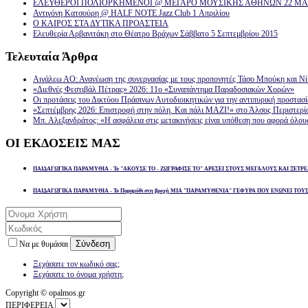
ΕΛΕΥΘΕΡΟΙ ΠΟΛΙΟΡΚΗΜΕΝΟΙ @ ΜΕΓΑΡΟ ΜΟΥΣΙΚΗΣ ΑΘΗΝΩΝ 22 ΜΑΡ
Αντιγόνη Κατσούρη @ HALF NOTE Jazz Club 1 Απριλίου
Ο ΚΑΙΡΟΣ ΣΤΑ ΔΥΤΙΚΑ ΠΡΟΑΣΤΕΙΑ
Ελευθερία Αρβανιτάκη στο Θέατρο Βράχων Σάββατο 5 Σεπτεμβρίου 2015
Τελευταία
Άρθρα
Αιγάλεω ΑΟ: Ανανέωση της συνεργασίας με τους προπονητές Τάσο Μπούκη και Ν
«Διεθνές Φεστιβάλ Πέτρας» 2026: 11ο «Συναπάντημα Παραδοσιακών Χορών»
Οι προτάσεις του Δικτύου Πράσινων Αυτοδιοικητικών για την αντιπυρική προστασ
«Σεπτέμβρης 2026: Επιστροφή στην πόλη. Και πάλι ΜΑΖΙ!» στο Άλσος Περιστερί
Μπ. Αλεξανδράτος: «Η ασφάλεια στις μετακινήσεις είναι υπόθεση που αφορά όλου
ΟΙ
ΕΚΔΟΣΕΙΣ ΜΑΣ
ΠΑΙΔΑΓΩΓΙΚΑ ΠΑΡΑΜΥΘΙΑ - Το "ΑΚΟΥΣΕ ΤΟ - ΖΩΓΡΑΦΙΣΕ ΤΟ" ΑΡΕΣΕΙ ΣΤΟΥΣ ΜΕΓΑΛΟΥΣ ΚΑΙ ΞΕΤΡΕ
ΠΑΙΔΑΓΩΓΙΚΑ ΠΑΡΑΜΥΘΙΑ - Το Παραμύθι στη βροχή ΜΙΑ "ΠΑΡΑΜΥΘΕΝΙΑ" ΓΕΦΥΡΑ ΠΟΥ ΕΝΩΝΕΙ ΤΟΥ
Σύνδεση
Να με θυμάσαι
Ξεχάσατε τον κωδικό σας;
Ξεχάσατε το όνομα χρήστη;
Copyright © opalmos.gr
ΠΕΡΙΦΕΡΕΙΑ