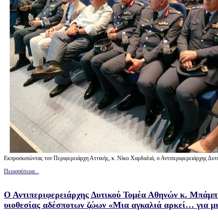
Εκπροσωπώντας τον Περιφερειάρχη Αττικής, κ. Νίκο Χαρδαλιά, ο Αντιπεριφερειάρχης Δυτ
Περισσότερα...
Ο Αντιπεριφερειάρχης Δυτικού Τομέα Αθηνών κ. Μπάμπ
υιοθεσίας αδέσποτων ζώων «Μια αγκαλιά αρκεί… για μι