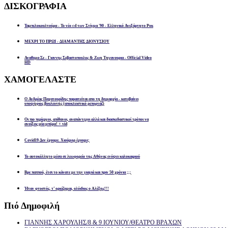
ΔΙΣΚΟΓΡΑΦΙΑ
Ταμπελοκουλτούρα - Το νέο cd των Στίγμα '90 - Ελληνικό Ανεξάρτητο Ροκ
ΜΕΧΡΙ ΤΟ ΠΡΩΙ - ΔΙΑΜΑΝΤΗΣ ΔΙΟΝΥΣΙΟΥ
Αναθεμα Σε - Γιαννης Σεβαστοπουλος & Ζωη Τηγανουρια - Official Video
HD
ΧΑΜΟΓΕΛΑΣΤΕ
Ο Ανδρέας Παχατουρίδης παραιτείται απο τη δημαρχία - κατεβαίνει
υποψήφιος βουλευτής (αποκλειστικό ρεπορτάζ)
Οι πιο περίεργοι, απίθανοι, αναπάντεχοι αλλά και διασκεδαστικοί τρόποι να
ανοίξεις μία μπύρα! + vid
Covid19 Δεν έχουμε. Χιούμορ έχουμε;
Το αυτοκόλλητο μέσα σε λεωφορείο της Αθήνας ενόψει καλοκαιριού
Βρε παππού, έτσι το κάνατε με την γιαγιά και πριν 50 χρόνια ;;;
Ήταν φτυστός, τ’ ορκίζομαι, ολόιδιος ο Αλέξης!!!
Πιό
Δημοφιλή
ΓΙΑΝΝΗΣ ΧΑΡΟΥΛΗΣ/8 & 9 ΙΟΥΝΙΟΥ/ΘΕΑΤΡΟ ΒΡΑΧΩΝ