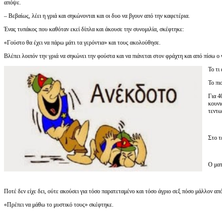
απόψε.
– Βεβαίως, λέει η γριά και σηκώνονται και οι δυο να βγουν από την καφετέρια.
Ένας τυπάκος που καθόταν εκεί δίπλα και άκουσε την συνομιλία, σκέφτηκε:
«Γούστο θα έχει να πάρω μάτι τα γερόντια» και τους ακολούθησε.
Βλέπει λοιπόν την γριά να σηκώνει την φούστα και να πιάνεται στον φράχτη και από πίσω ο 
Το τι
Το πι
Για 4
κουνι
τεντω
Στο τ
Ο ματ
Ποτέ δεν είχε δει, ούτε ακούσει για τόσο παρατεταμένο και τόσο άγριο σεξ πόσο μάλλον από
«Πρέπει να μάθω το μυστικό τους» σκέφτηκε.