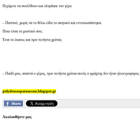
Περίμενε να συνέλθουν και πλησίασε τον γέρο.
– Παππού, χωρίς να το θέλω είδα το σκηνικό και εντυπωσιάστηκα.
Ποιο είναι το μυστικό σου;
Έτσι το έκανες και πριν πενήντα χρόνια;
– Παιδί μου, απαντά ο γέρος, πριν πενήντα χρόνια αυτός ο φράχτης δεν ήταν ηλεκτροφόρος
polydrososparnassou.blogspot.gr
Ακολουθήστε μας