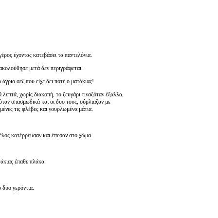
γέρος έχοντας κατεβάσει τα παντελόνια.
 ακολούθησε μετά δεν περιγράφεται.
ο άγριο σεξ που είχε δει ποτέ ο ματάκιας!
0 λεπτά, χωρίς διακοπή, το ζευγάρι τιναζόταν έξαλλα,
όταν σπασμωδικά και οι δυο τους, ούρλιαζαν με
μένες τις φλέβες και γουρλωμένα μάτια.
έλος κατέρρευσαν και έπεσαν στο χώμα.
άκιας έπαθε πλάκα.
 δυο γερόντια.