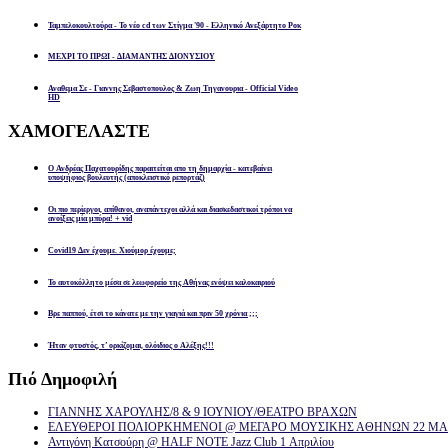
Ταμπελοκουλτούρα - Το νέο cd των Στίγμα '90 - Ελληνικό Ανεξάρτητο Ροκ
ΜΕΧΡΙ ΤΟ ΠΡΩΙ - ΔΙΑΜΑΝΤΗΣ ΔΙΟΝΥΣΙΟΥ
Αναθεμα Σε - Γιαννης Σεβαστοπουλος & Ζωη Τηγανουρια - Official Video
HD
ΧΑΜΟΓΕΛΑΣΤΕ
Ο Ανδρέας Παχατουρίδης παραιτείται απο τη δημαρχία - κατεβαίνει
υποψήφιος βουλευτής (αποκλειστικό ρεπορτάζ)
Οι πιο περίεργοι, απίθανοι, αναπάντεχοι αλλά και διασκεδαστικοί τρόποι να
ανοίξεις μία μπύρα! + vid
Covid19 Δεν έχουμε. Χιούμορ έχουμε;
Το αυτοκόλλητο μέσα σε λεωφορείο της Αθήνας ενόψει καλοκαιριού
Βρε παππού, έτσι το κάνατε με την γιαγιά και πριν 50 χρόνια ;;;
Ήταν φτυστός, τ’ ορκίζομαι, ολόιδιος ο Αλέξης!!!
Πιό
Δημοφιλή
ΓΙΑΝΝΗΣ ΧΑΡΟΥΛΗΣ/8 & 9 ΙΟΥΝΙΟΥ/ΘΕΑΤΡΟ ΒΡΑΧΩΝ
ΕΛΕΥΘΕΡΟΙ ΠΟΛΙΟΡΚΗΜΕΝΟΙ @ ΜΕΓΑΡΟ ΜΟΥΣΙΚΗΣ ΑΘΗΝΩΝ 22 ΜΑΡ
Αντιγόνη Κατσούρη @ HALF NOTE Jazz Club 1 Απριλίου