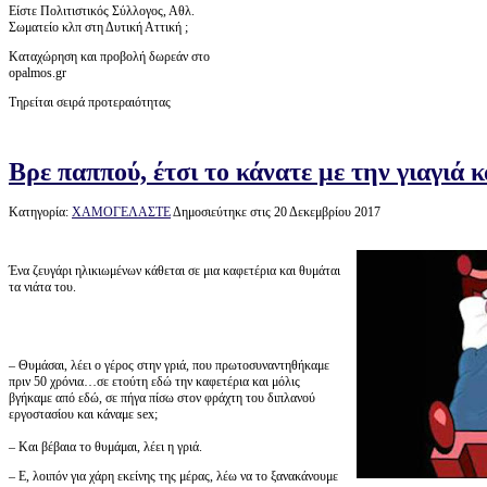
Είστε Πολιτιστικός Σύλλογος, Αθλ.
Σωματείο κλπ στη Δυτική Αττική ;
Καταχώρηση και προβολή δωρεάν στο
opalmos.gr
Τηρείται σειρά προτεραιότητας
Βρε παππού, έτσι το κάνατε με την γιαγιά κα
Κατηγορία:
ΧΑΜΟΓΕΛΑΣΤΕ
Δημοσιεύτηκε στις 20 Δεκεμβρίου 2017
Ένα ζευγάρι ηλικιωμένων κάθεται σε μια καφετέρια και θυμάται
τα νιάτα του.
– Θυμάσαι, λέει ο γέρος στην γριά, που πρωτοσυναντηθήκαμε
πριν 50 χρόνια…σε ετούτη εδώ την καφετέρια και μόλις
βγήκαμε από εδώ, σε πήγα πίσω στον φράχτη του διπλανού
εργοστασίου και κάναμε sex;
– Και βέβαια το θυμάμαι, λέει η γριά.
– Ε, λοιπόν για χάρη εκείνης της μέρας, λέω να το ξανακάνουμε