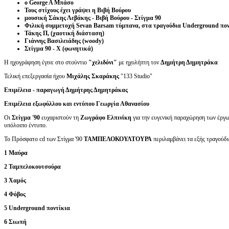
ο George A Μπάσο
Τους στίχους έχει γράψει η Βιβή Βούρου
μουσική Σάκης Λεβάκης - Βιβή Βούρου - Στίγμα 90
Φιλική συμμετοχή Sevan Barsam τύμπανα, στα τραγούδια Underground πο
Τάκης Π, (χαοτική διάσταση)
Γιάννης Βασιλειάδης (woody)
Στίγμα 90 - X (φωνητικά)
Η ηχογράφηση έγινε στο στούντιο
"χελιδόνι"
με ηχολήπτη τον
Δημήτρη Δημητράκα
Τελική επεξεργασία ήχου
Μιχάλης Σκαράκης
"133 Studio"
Επιμέλεια - παραγωγή Δημήτρης Δημητράκας
Επιμέλεια εξωφύλλου και εντύπου Γεωργία Αθανασίου
Οι
Στίγμα '90
ευχαριστούν τη
Ζωγράφο Ελπινίκη
για την ευγενική παραχώρηση των έργω
υπόλοιπο έντυπο.
Το Πρόσφατο cd των Στίγμα '90
ΤΑΜΠΕΛΟΚΟΥΛΤΟΥΡΑ
περιλαμβάνει τα εξής τραγούδ
1 Μαύρα
2 Ταμπελοκουτσούρα
3 Χαμός
4 Φόβος
5 Underground ποντίκια
6 Σιωπή