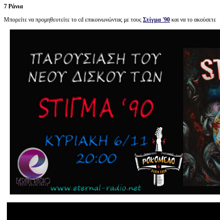
7 Ράνια
Μπορείτε να προμηθευτείτε το cd επικοινωνώντας με τους
Στίγμα '90
και να το ακούσετε