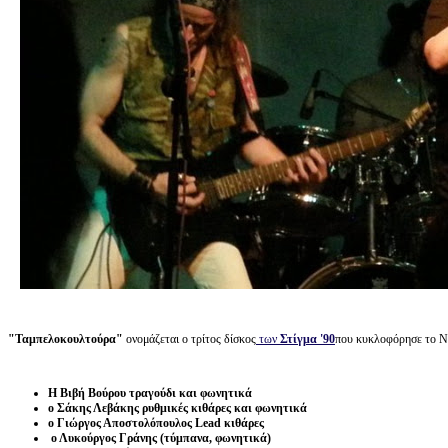
"Ταμπελοκουλτούρα"
ονομάζεται ο τρίτος δίσκος
των
Στίγμα '90
που κυκλοφόρησε το Νο
Η Βιβή Βούρου τραγούδι και φωνητικά
ο Σάκης Λεβάκης ρυθμικές κιθάρες και φωνητικά
ο Γιώργος Αποστολόπουλος Lead κιθάρες
ο Λυκούργος Γράνης (τύμπανα, φωνητικά)