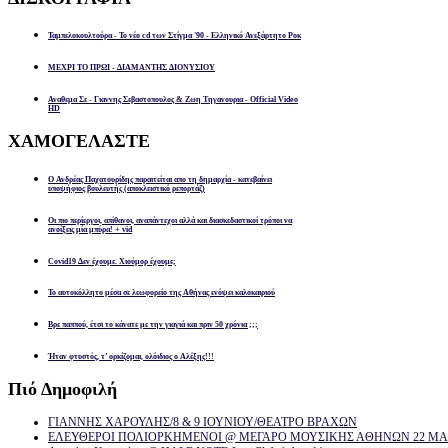
Ταμπελοκουλτούρα - Το νέο cd των Στίγμα '90 - Ελληνικό Ανεξάρτητο Ροκ
ΜΕΧΡΙ ΤΟ ΠΡΩΙ - ΔΙΑΜΑΝΤΗΣ ΔΙΟΝΥΣΙΟΥ
Αναθεμα Σε - Γιαννης Σεβαστοπουλος & Ζωη Τηγανουρια - Official Video
HD
ΧΑΜΟΓΕΛΑΣΤΕ
Ο Ανδρέας Παχατουρίδης παραιτείται απο τη δημαρχία - κατεβαίνει
υποψήφιος βουλευτής (αποκλειστικό ρεπορτάζ)
Οι πιο περίεργοι, απίθανοι, αναπάντεχοι αλλά και διασκεδαστικοί τρόποι να
ανοίξεις μία μπύρα! + vid
Covid19 Δεν έχουμε. Χιούμορ έχουμε;
Το αυτοκόλλητο μέσα σε λεωφορείο της Αθήνας ενόψει καλοκαιριού
Βρε παππού, έτσι το κάνατε με την γιαγιά και πριν 50 χρόνια ;;;
Ήταν φτυστός, τ’ ορκίζομαι, ολόιδιος ο Αλέξης!!!
Πιό
Δημοφιλή
ΓΙΑΝΝΗΣ ΧΑΡΟΥΛΗΣ/8 & 9 ΙΟΥΝΙΟΥ/ΘΕΑΤΡΟ ΒΡΑΧΩΝ
ΕΛΕΥΘΕΡΟΙ ΠΟΛΙΟΡΚΗΜΕΝΟΙ @ ΜΕΓΑΡΟ ΜΟΥΣΙΚΗΣ ΑΘΗΝΩΝ 22 ΜΑΡ