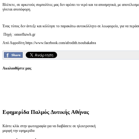
Βλέπετε, σε αρκετούς συμπολίτες μας δεν αρέσει το νερό και τα αποσμητικά, με αποτέλεσμ
γίνεται ανυπόφορη.
Ένας τύπος δεν άντεξε και κόλλησε το παρακάτω αυτοκόλλητο σε λεωφορείο, για να περάσε
Πηγή : omorfhzwh.gr
Από Αφροδίτη https://www.facebook.com/afrodith.tsoubakabra
Ακολουθήστε μας
Εφημερίδα
Παλμός Δυτικής Αθήνας
Κάντε κλίκ στην φωτογραφία για να διαβάσετε σε ηλεκτρονική
μορφή την εφημερίδα