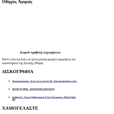
Οδηγός
Αγοράς
Δωρεάν προβολή επιχειρήσεων
Κάντε κλίκ και δείτε σε ηλεκτρονική μορφή επιχειρήσεις και
καταστήματα της Δυτικής Αθήνας
ΔΙΣΚΟΓΡΑΦΙΑ
Ταμπελοκουλτούρα - Το νέο cd των Στίγμα '90 - Ελληνικό Ανεξάρτητο Ροκ
ΜΕΧΡΙ ΤΟ ΠΡΩΙ - ΔΙΑΜΑΝΤΗΣ ΔΙΟΝΥΣΙΟΥ
Αναθεμα Σε - Γιαννης Σεβαστοπουλος & Ζωη Τηγανουρια - Official Video
HD
ΧΑΜΟΓΕΛΑΣΤΕ