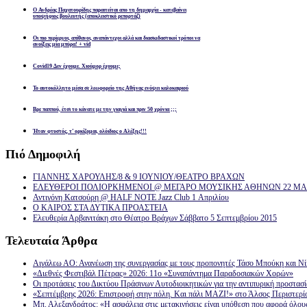
Ο Ανδρέας Παχατουρίδης παραιτείται απο τη δημαρχία - κατεβαίνει
υποψήφιος βουλευτής (αποκλειστικό ρεπορτάζ)
Οι πιο περίεργοι, απίθανοι, αναπάντεχοι αλλά και διασκεδαστικοί τρόποι να
ανοίξεις μία μπύρα! + vid
Covid19 Δεν έχουμε. Χιούμορ έχουμε;
Το αυτοκόλλητο μέσα σε λεωφορείο της Αθήνας ενόψει καλοκαιριού
Βρε παππού, έτσι το κάνατε με την γιαγιά και πριν 50 χρόνια ;;;
Ήταν φτυστός, τ’ ορκίζομαι, ολόιδιος ο Αλέξης!!!
Πιό
Δημοφιλή
ΓΙΑΝΝΗΣ ΧΑΡΟΥΛΗΣ/8 & 9 ΙΟΥΝΙΟΥ/ΘΕΑΤΡΟ ΒΡΑΧΩΝ
ΕΛΕΥΘΕΡΟΙ ΠΟΛΙΟΡΚΗΜΕΝΟΙ @ ΜΕΓΑΡΟ ΜΟΥΣΙΚΗΣ ΑΘΗΝΩΝ 22 ΜΑΡ
Αντιγόνη Κατσούρη @ HALF NOTE Jazz Club 1 Απριλίου
Ο ΚΑΙΡΟΣ ΣΤΑ ΔΥΤΙΚΑ ΠΡΟΑΣΤΕΙΑ
Ελευθερία Αρβανιτάκη στο Θέατρο Βράχων Σάββατο 5 Σεπτεμβρίου 2015
Τελευταία
Άρθρα
Αιγάλεω ΑΟ: Ανανέωση της συνεργασίας με τους προπονητές Τάσο Μπούκη και Ν
«Διεθνές Φεστιβάλ Πέτρας» 2026: 11ο «Συναπάντημα Παραδοσιακών Χορών»
Οι προτάσεις του Δικτύου Πράσινων Αυτοδιοικητικών για την αντιπυρική προστασ
«Σεπτέμβρης 2026: Επιστροφή στην πόλη. Και πάλι ΜΑΖΙ!» στο Άλσος Περιστερί
Μπ. Αλεξανδράτος: «Η ασφάλεια στις μετακινήσεις είναι υπόθεση που αφορά όλου