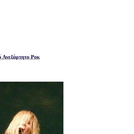
κό Ανεξάρτητο Ροκ