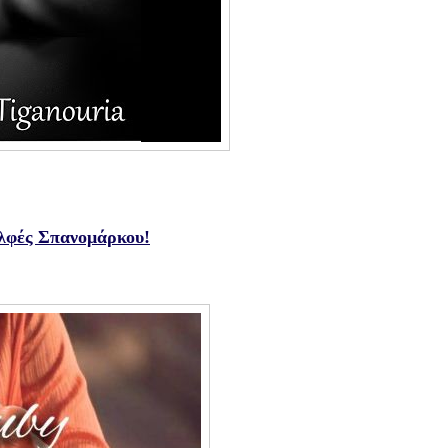
ελφές Σπανομάρκου!