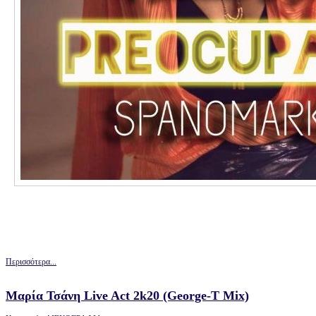
Περισσότερα...
Μαρία Τσάνη Live Act 2k20 (George-T Mix)