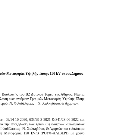
αμμών Μεταφοράς Υψηλής Τάσης 150 kV στους Δήμους
η Βουλευτής του Β2 Δυτικού Τομέα της Αθήνας, Νάντια
οξήλωση των εναέριων Γραμμών Μεταφοράς Υψηλής Τάσης
ατερού, Ν. Φιλαδέλφειας – Ν. Χαλκηδόνας & Αχαρνών.
ρωτ. 62/14-10-2020, 633/29-3-2021 & 841/28-06-2022 και
για την αποξήλωση των τριών (3) εναέριων κυκλωμάτων
 Φιλαδέλφειας -Ν. Χαλκηδόνας & Αχαρνών και ειδικότερα
ή Μεταφοράς 150 kV/B (ΡΟΥΦ-ΑΛΙΒΕΡΙ) με χρόνο