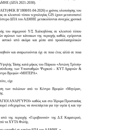
ΑΔΜΗΕ (ΔΠΑ 2021-2030).
ΡΑΑΕΥ(ΦΕΚ Β’1808/01-04-2026) ο χρόνος υλοποίησης του
ς σε κλειστού τύπου τεχνολογίας GIS έχουν μετατοπιστεί
γενέστερο ΔΠΑ του ΑΔΜΗΕ μετακυλίονται συνεχώς χρονικά
ευής του σημερινού Υ/Σ Χαλκηδόνας σε κλειστού τύπου
χών αγώνων των κάτοικων της περιοχής καθώς εγείρονται
ό αστικό ιστό ακόμα και μέσα από προαύλιασχολικών
οιηθoύν και αναρωτιούνται όχι σε ποιο έτος αλλά σε ποια
ες Υψηλής Τάσης κατά μήκος του Πάρκου «Αντώνη Τρίτση»
ς σύνδεσης των Υποσταθμών Ψυχικού – ΚΥΤ Αχαρνών &
 Κέντρο Βρεφών «ΜΗΤΕΡΑ».
ότε, είχε
ρυνση των πυλώνων από το Κέντρο Βρεφών «Μητέρα»,
ης.
ς «ΑΓΙΟΙ ΑΝΑΡΓΥΡΟΙ» καθώς και στο Ίδρυμα Προστασίας
εί ενδεχομένως να συνεπάγεται για την υγεία ή και την
ιστό της περιοχής «Γεροβουνού» της Δ.Ε Καματερού,
μ από τα ΧΥΤΑ Φυλής.
έχει ενταχθεί σε κανένα ΔΠΑ του ΑΔΜΗΕ..»