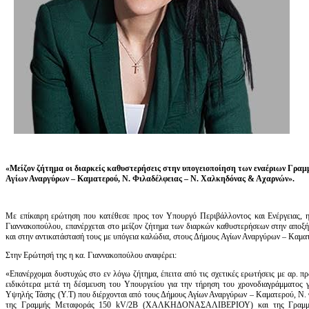
«Μείζον ζήτημα οι διαρκείς καθυστερήσεις στην υπογειοποίηση των εναέριων Γρ
Αγίων Αναργύρων – Καματερού, Ν. Φιλαδέλφειας – Ν. Χαλκηδόνας & Αχαρνών».
Με επίκαιρη ερώτηση που κατέθεσε προς τον Υπουργό Περιβάλλοντος και Ενέργειας, 
Γιαννακοπούλου, επανέρχεται στο μείζον ζήτημα των διαρκών καθυστερήσεων στην απ
και στην αντικατάστασή τους με υπόγεια καλώδια, στους Δήμους Αγίων Αναργύρων – Καμ
Στην Ερώτησή της η κα. Γιαννακοπούλου αναφέρει:
«Επανέρχομαι δυστυχώς στο εν λόγω ζήτημα, έπειτα από τις σχετικές ερωτήσεις με αρ. π
ειδικότερα μετά τη δέσμευση του Υπουργείου για την τήρηση του χρονοδιαγράμματος 
Υψηλής Τάσης (Υ.Τ) που διέρχονται από τους Δήμους Αγίων Αναργύρων – Καματερού, Ν.
της Γραμμής Μεταφοράς 150 kV/2Β (ΧΑΛΚΗΔΟΝΑΣΑΛΙΒΕΡΙΟΥ) και της Γραμμ