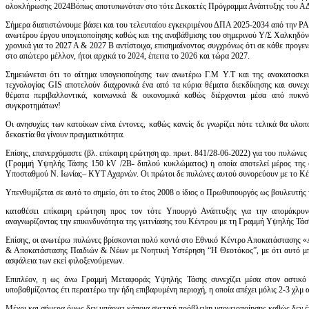
ολοκλήρωσης 2024Βόπως αποτυπωνόταν στο τότε Δεκαετές Πρόγραμμα Ανάπτυξης του 
Σήμερα διαπιστώνουμε βάσει και του τελευταίου εγκεκριμένου ΔΠΑ 2025-2034 από την 
ανωτέρου έργου υπογειοποίησης καθώς και της αναβάθμισης του σημερινού Υ/Σ Χαλκηδόνα
χρονικά για το 2027 Α & 2027 Β αντίστοιχα, επισημαίνοντας συγχρόνως ότι σε κάθε προ
στο απώτερο μέλλον, ήτοι αρχικά το 2024, έπειτα το 2026 και τώρα 2027.
Σημειώνεται ότι το αίτημα υπογειοποίησης των ανωτέρω Γ.Μ Υ.Τ και της ανακατασκ
τεχνολογίας GIS αποτελούν διαχρονικά ένα από τα κύρια θέματα διεκδίκησης και συνε
θέματα περιβαλλοντικά, κοινωνικά & οικονομικά καθώς διέρχονται μέσα από πυκν
συγκροτημάτων!
Οι ανησυχίες των κατοίκων είναι έντονες, καθώς κανείς δε γνωρίζει πότε τελικά θα υλοπ
δεκαετία θα γίνουν πραγματικότητα.
Επίσης, επανερχόμαστε (βλ. επίκαιρη ερώτηση αρ. πρωτ. 841/28-06-2022) για του πυλών
(Γραμμή Υψηλής Τάσης 150 kV /2Β- διπλού κυκλώματος) η οποία αποτελεί μέρος τη
Υποσταθμού Ν. Ιωνίας– ΚΥΤ Αχαρνών. Οι πρώτοι δε πυλώνες αυτού συνορεύουν με το
Υπενθυμίζεται σε αυτό το σημείο, ότι το έτος 2008 ο ίδιος ο Πρωθυπουργός ως βουλευτής τ
καταθέσει επίκαιρη ερώτηση προς τον τότε Υπουργό Ανάπτυξης για την απομάκ
αναγνωρίζοντας την επικινδυνότητα της γειτνίασης του Κέντρου με τη Γραμμή Υψηλής Τάσ
Επίσης, οι ανωτέρω πυλώνες βρίσκονται πολύ κοντά στο Εθνικό Κέντρο Αποκατάσταση
& Αποκατάστασης Παιδιών & Νέων με Νοητική Υστέρηση “Η Θεοτόκος”, με ότι αυτό μπορ
ασφάλεια των εκεί φιλοξενούμενων.
Επιπλέον, η ως άνω Γραμμή Μεταφοράς Υψηλής Τάσης συνεχίζει μέσα στον αστικό 
υποβαθμίζοντας έτι περαιτέρω την ήδη επιβαρυμένη περιοχή, η οποία απέχει μόλις 2-3 χλ
Μέχρι και σήμερα όμως δεν υπάρχει κάποια σχετική πρόβλεψη υπογειοποίησης καθώς δεν 