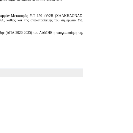
ων Γραμμών Μεταφοράς Υ.Τ 150 kV/2Β (ΧΑΛΚΗΔΟΝΑΣ-
, καθώς και της ανακατασκευής του σημερινού Υ/Σ
τυξης (ΔΠΑ 2026-2035) του ΑΔΜΗΕ η υπογειοποίηση της