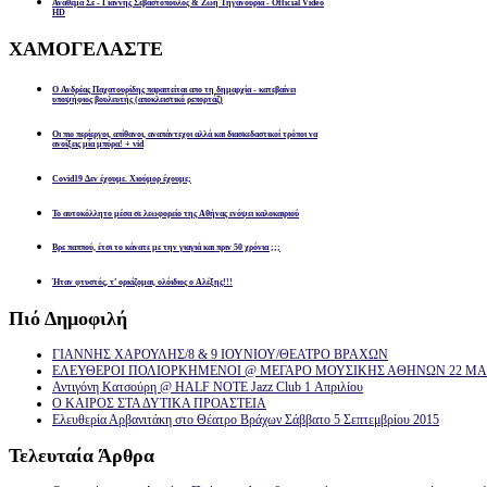
Αναθεμα Σε - Γιαννης Σεβαστοπουλος & Ζωη Τηγανουρια - Official Video
HD
ΧΑΜΟΓΕΛΑΣΤΕ
Ο Ανδρέας Παχατουρίδης παραιτείται απο τη δημαρχία - κατεβαίνει
υποψήφιος βουλευτής (αποκλειστικό ρεπορτάζ)
Οι πιο περίεργοι, απίθανοι, αναπάντεχοι αλλά και διασκεδαστικοί τρόποι να
ανοίξεις μία μπύρα! + vid
Covid19 Δεν έχουμε. Χιούμορ έχουμε;
Το αυτοκόλλητο μέσα σε λεωφορείο της Αθήνας ενόψει καλοκαιριού
Βρε παππού, έτσι το κάνατε με την γιαγιά και πριν 50 χρόνια ;;;
Ήταν φτυστός, τ’ ορκίζομαι, ολόιδιος ο Αλέξης!!!
Πιό
Δημοφιλή
ΓΙΑΝΝΗΣ ΧΑΡΟΥΛΗΣ/8 & 9 ΙΟΥΝΙΟΥ/ΘΕΑΤΡΟ ΒΡΑΧΩΝ
ΕΛΕΥΘΕΡΟΙ ΠΟΛΙΟΡΚΗΜΕΝΟΙ @ ΜΕΓΑΡΟ ΜΟΥΣΙΚΗΣ ΑΘΗΝΩΝ 22 ΜΑΡ
Αντιγόνη Κατσούρη @ HALF NOTE Jazz Club 1 Απριλίου
Ο ΚΑΙΡΟΣ ΣΤΑ ΔΥΤΙΚΑ ΠΡΟΑΣΤΕΙΑ
Ελευθερία Αρβανιτάκη στο Θέατρο Βράχων Σάββατο 5 Σεπτεμβρίου 2015
Τελευταία
Άρθρα