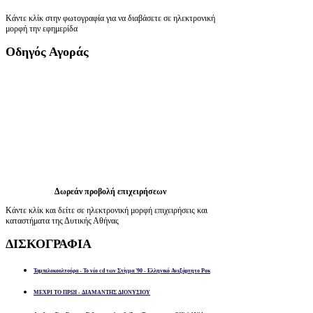
Κάντε κλίκ στην φωτογραφία για να διαβάσετε σε ηλεκτρονική
μορφή την εφημερίδα
Οδηγός
Αγοράς
Δωρεάν προβολή επιχειρήσεων
Κάντε κλίκ και δείτε σε ηλεκτρονική μορφή επιχειρήσεις και
καταστήματα της Δυτικής Αθήνας
ΔΙΣΚΟΓΡΑΦΙΑ
Ταμπελοκουλτούρα - Το νέο cd των Στίγμα '90 - Ελληνικό Ανεξάρτητο Ροκ
ΜΕΧΡΙ ΤΟ ΠΡΩΙ - ΔΙΑΜΑΝΤΗΣ ΔΙΟΝΥΣΙΟΥ