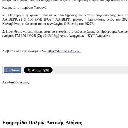
Και ρωτά τον αρμόδιο Υπουργό:
«1. Θα τηρηθεί η χρονική προθεσμία ολοκλήρωσης του έργου υπογειοποίησης τ
ΑΛΙΒΕΡΙΟΥ) & 150 kV/Β (ΡΟΥΦ-ΑΛΙΒΕΡΙ), μήκους 4 km εκάστη, εντός του 2027Α
Χαλκηδόνας σε κλειστού τύπου τεχνολογίας GIS εντός του 2027Β;
2. Προτίθεστε να ενεργήσετε ώστε να ενταχθεί στο επόμενο Δεκαετές Πρόγραμμα Ανάπ
εναέριας ΓΜ 150 kV/2Β (Σημείο Ζεύξης) Αγίων Αναργύρων – ΚΥΤ Αχαρνών;»
Διαβάστε όλη την ερώτηση εδώ:
https://shorturl.at/UGs2L
Ακολουθήστε μας
Εφημερίδα
Παλμός Δυτικής Αθήνας