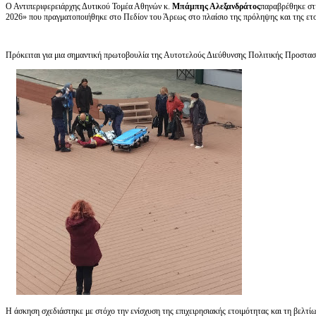
Ο Αντιπεριφερειάρχης Δυτικού Τομέα Αθηνών κ.
Μπάμπης Αλεξανδράτος
παραβρέθηκε στ
2026» που πραγματοποιήθηκε στο Πεδίον του Άρεως στο πλαίσιο της πρόληψης και της ετο
Πρόκειται για μια σημαντική πρωτοβουλία της Αυτοτελούς Διεύθυνσης Πολιτικής Προστασία
Η άσκηση σχεδιάστηκε με στόχο την ενίσχυση της επιχειρησιακής ετοιμότητας και τη βελτ