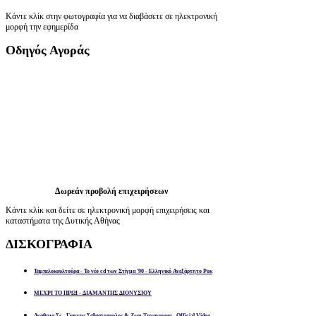
Κάντε κλίκ στην φωτογραφία για να διαβάσετε σε ηλεκτρονική
μορφή την εφημερίδα
Οδηγός
Αγοράς
Δωρεάν προβολή επιχειρήσεων
Κάντε κλίκ και δείτε σε ηλεκτρονική μορφή επιχειρήσεις και
καταστήματα της Δυτικής Αθήνας
ΔΙΣΚΟΓΡΑΦΙΑ
Ταμπελοκουλτούρα - Το νέο cd των Στίγμα '90 - Ελληνικό Ανεξάρτητο Ροκ
ΜΕΧΡΙ ΤΟ ΠΡΩΙ - ΔΙΑΜΑΝΤΗΣ ΔΙΟΝΥΣΙΟΥ
Αναθεμα Σε - Γιαννης Σεβαστοπουλος & Ζωη Τηγανουρια - Official Video