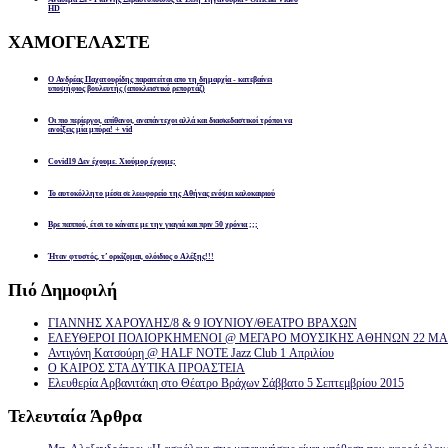
HD
ΧΑΜΟΓΕΛΑΣΤΕ
Ο Ανδρέας Παχατουρίδης παραιτείται απο τη δημαρχία - κατεβαίνει
υποψήφιος βουλευτής (αποκλειστικό ρεπορτάζ)
Οι πιο περίεργοι, απίθανοι, αναπάντεχοι αλλά και διασκεδαστικοί τρόποι να
ανοίξεις μία μπύρα! + vid
Covid19 Δεν έχουμε. Χιούμορ έχουμε;
Το αυτοκόλλητο μέσα σε λεωφορείο της Αθήνας ενόψει καλοκαιριού
Βρε παππού, έτσι το κάνατε με την γιαγιά και πριν 50 χρόνια ;;;
Ήταν φτυστός, τ’ ορκίζομαι, ολόιδιος ο Αλέξης!!!
Πιό
Δημοφιλή
ΓΙΑΝΝΗΣ ΧΑΡΟΥΛΗΣ/8 & 9 ΙΟΥΝΙΟΥ/ΘΕΑΤΡΟ ΒΡΑΧΩΝ
ΕΛΕΥΘΕΡΟΙ ΠΟΛΙΟΡΚΗΜΕΝΟΙ @ ΜΕΓΑΡΟ ΜΟΥΣΙΚΗΣ ΑΘΗΝΩΝ 22 ΜΑΡ
Αντιγόνη Κατσούρη @ HALF NOTE Jazz Club 1 Απριλίου
Ο ΚΑΙΡΟΣ ΣΤΑ ΔΥΤΙΚΑ ΠΡΟΑΣΤΕΙΑ
Ελευθερία Αρβανιτάκη στο Θέατρο Βράχων Σάββατο 5 Σεπτεμβρίου 2015
Τελευταία
Άρθρα