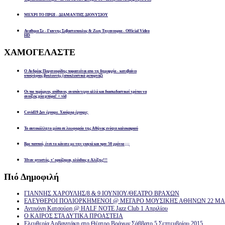
ΜΕΧΡΙ ΤΟ ΠΡΩΙ - ΔΙΑΜΑΝΤΗΣ ΔΙΟΝΥΣΙΟΥ
Αναθεμα Σε - Γιαννης Σεβαστοπουλος & Ζωη Τηγανουρια - Official Video
HD
ΧΑΜΟΓΕΛΑΣΤΕ
Ο Ανδρέας Παχατουρίδης παραιτείται απο τη δημαρχία - κατεβαίνει
υποψήφιος βουλευτής (αποκλειστικό ρεπορτάζ)
Οι πιο περίεργοι, απίθανοι, αναπάντεχοι αλλά και διασκεδαστικοί τρόποι να
ανοίξεις μία μπύρα! + vid
Covid19 Δεν έχουμε. Χιούμορ έχουμε;
Το αυτοκόλλητο μέσα σε λεωφορείο της Αθήνας ενόψει καλοκαιριού
Βρε παππού, έτσι το κάνατε με την γιαγιά και πριν 50 χρόνια ;;;
Ήταν φτυστός, τ’ ορκίζομαι, ολόιδιος ο Αλέξης!!!
Πιό
Δημοφιλή
ΓΙΑΝΝΗΣ ΧΑΡΟΥΛΗΣ/8 & 9 ΙΟΥΝΙΟΥ/ΘΕΑΤΡΟ ΒΡΑΧΩΝ
ΕΛΕΥΘΕΡΟΙ ΠΟΛΙΟΡΚΗΜΕΝΟΙ @ ΜΕΓΑΡΟ ΜΟΥΣΙΚΗΣ ΑΘΗΝΩΝ 22 ΜΑΡ
Αντιγόνη Κατσούρη @ HALF NOTE Jazz Club 1 Απριλίου
Ο ΚΑΙΡΟΣ ΣΤΑ ΔΥΤΙΚΑ ΠΡΟΑΣΤΕΙΑ
Ελευθερία Αρβανιτάκη στο Θέατρο Βράχων Σάββατο 5 Σεπτεμβρίου 2015