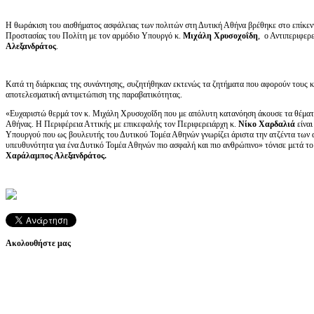
Η θωράκιση του αισθήματος ασφάλειας των πολιτών στη Δυτική Αθήνα βρέθηκε στο επίκε
Προστασίας του Πολίτη με τον αρμόδιο Υπουργό κ.
Μιχάλη Χρυσοχοΐδη
, ο Αντιπεριφερ
Αλεξανδράτος
.
Κατά τη διάρκειας της συνάντησης, συζητήθηκαν εκτενώς τα ζητήματα που αφορούν τους κ
αποτελεσματική αντιμετώπιση της παραβατικότητας.
«Ευχαριστώ θερμά τον κ. Μιχάλη Χρυσοχοΐδη που με απόλυτη κατανόηση άκουσε τα θέματ
Αθήνας. Η Περιφέρεια Αττικής με επικεφαλής τον Περιφερειάρχη κ.
Νίκο Χαρδαλιά
είναι
Υπουργού που ως βουλευτής του Δυτικού Τομέα Αθηνών γνωρίζει άριστα την ατζέντα των α
υπευθυνότητα για ένα Δυτικό Τομέα Αθηνών πιο ασφαλή και πιο ανθρώπινο» τόνισε μετά το 
Χαράλαμπος Αλεξανδράτος.
Ακολουθήστε μας