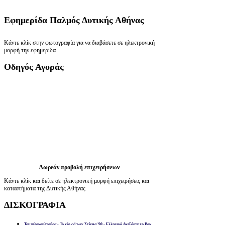
Εφημερίδα
Παλμός Δυτικής Αθήνας
Κάντε κλίκ στην φωτογραφία για να διαβάσετε σε ηλεκτρονική
μορφή την εφημερίδα
Οδηγός
Αγοράς
Δωρεάν προβολή επιχειρήσεων
Κάντε κλίκ και δείτε σε ηλεκτρονική μορφή επιχειρήσεις και
καταστήματα της Δυτικής Αθήνας
ΔΙΣΚΟΓΡΑΦΙΑ
Ταμπελοκουλτούρα - Το νέο cd των Στίγμα '90 - Ελληνικό Ανεξάρτητο Ροκ