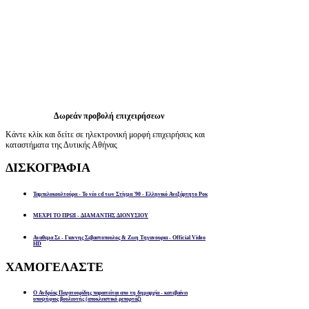
Δωρεάν προβολή επιχειρήσεων
Κάντε κλίκ και δείτε σε ηλεκτρονική μορφή επιχειρήσεις και
καταστήματα της Δυτικής Αθήνας
ΔΙΣΚΟΓΡΑΦΙΑ
Ταμπελοκουλτούρα - Το νέο cd των Στίγμα '90 - Ελληνικό Ανεξάρτητο Ροκ
ΜΕΧΡΙ ΤΟ ΠΡΩΙ - ΔΙΑΜΑΝΤΗΣ ΔΙΟΝΥΣΙΟΥ
Αναθεμα Σε - Γιαννης Σεβαστοπουλος & Ζωη Τηγανουρια - Official Video
HD
ΧΑΜΟΓΕΛΑΣΤΕ
Ο Ανδρέας Παχατουρίδης παραιτείται απο τη δημαρχία - κατεβαίνει
υποψήφιος βουλευτής (αποκλειστικό ρεπορτάζ)