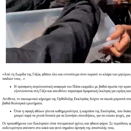
«Από τη Λωρίδα της Γάζας φθάνει όλο και εντονότερα στον ουρανό το κλάμα των μητέρων
παιδιών τους...».
Η πρόσφατη συγκλονιστική αναφορά του Πάπα εκφράζει με βαθιά αγωνία την κραυγ
εξοντώνονται στη Γάζα και απευθύνει παγκόσμια δραματική έκκληση για ειρήνη και
Αντίθετα, το οικουμενικό κήρυγμα της Ορθόδοξης Εκκλησίας δείχνει να σιωπά μπροστά στις
βαθιά θεολογικά ερωτήματα.
Όταν η σφαγή αθώων γίνεται καθημερινότητα, η καμπάνα της Εκκλησίας, που διακηρ
μπορεί παρά να χτυπά δυνατά για να ξυπνήσει συνειδήσεις, για να ενώσει ψυχές, για 
Οι προκαθήμενοι των Εκκλησιών είναι πνευματικοί ηγέτες και ηθικοί φάροι. Σε περιόδους φ
ουδετερότητα απέναντι στο κακό και αυτό σημαίνει άρνηση της αποστολής τους.