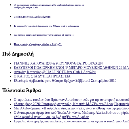
Οι πιο περίεργοι, απίθανοι, αναπάντεχοι αλλά και διασκεδαστικοί τρόποι να
ανοίξεις μία μπύρα! + vid
Covid19 Δεν έχουμε. Χιούμορ έχουμε;
Το αυτοκόλλητο μέσα σε λεωφορείο της Αθήνας ενόψει καλοκαιριού
Βρε παππού, έτσι το κάνατε με την γιαγιά και πριν 50 χρόνια ;;;
Ήταν φτυστός, τ’ ορκίζομαι, ολόιδιος ο Αλέξης!!!
Πιό
Δημοφιλή
ΓΙΑΝΝΗΣ ΧΑΡΟΥΛΗΣ/8 & 9 ΙΟΥΝΙΟΥ/ΘΕΑΤΡΟ ΒΡΑΧΩΝ
ΕΛΕΥΘΕΡΟΙ ΠΟΛΙΟΡΚΗΜΕΝΟΙ @ ΜΕΓΑΡΟ ΜΟΥΣΙΚΗΣ ΑΘΗΝΩΝ 22 ΜΑΡ
Αντιγόνη Κατσούρη @ HALF NOTE Jazz Club 1 Απριλίου
Ο ΚΑΙΡΟΣ ΣΤΑ ΔΥΤΙΚΑ ΠΡΟΑΣΤΕΙΑ
Ελευθερία Αρβανιτάκη στο Θέατρο Βράχων Σάββατο 5 Σεπτεμβρίου 2015
Τελευταία
Άρθρα
Οι προτάσεις του Δικτύου Πράσινων Αυτοδιοικητικών για την αντιπυρική προστασ
«Σεπτέμβρης 2026: Επιστροφή στην πόλη. Και πάλι ΜΑΖΙ!» στο Άλσος Περιστερί
Μπ. Αλεξανδράτος: «Η ασφάλεια στις μετακινήσεις είναι υπόθεση που αφορά όλου
Ο Αντιπεριφερειάρχης Δυτικού Τομέα Αθηνών κ. Μπάμπης Αλεξανδράτος στη δρά
«Μια αγκαλιά αρκεί… για μια ζωή μαζί!» στο Αιγάλεω
Εργασίες συντήρησης και επισκευές πραγματοποιούνται σε σχολεία του Δήμου Χαϊδ