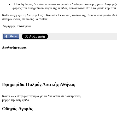
Η Εκκλησία μας δεν είναι πολιτικό κόμμα ούτε διπλωματικό σώμα, για να διαχειρίζε
φορέας του Ευαγγελικού λόγου της ελπίδας, που απέναντι στη Σταύρωση κηρύττει
Κάθε εποχή έχει τη δική της Γάζα. Και κάθε Εκκλησία, το δικό της σταυρό να σηκώσει. Αν δ
σταυρωμένους, σε ποιους θα σταθεί;
Δημήτρης Τσατσαμπάς
Ακολουθήστε μας
Εφημερίδα
Παλμός Δυτικής Αθήνας
Κάντε κλίκ στην φωτογραφία για να διαβάσετε σε ηλεκτρονική
μορφή την εφημερίδα
Οδηγός
Αγοράς