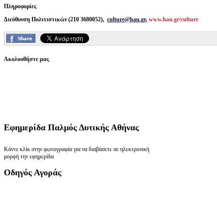
Πληροφορίες
Διεύθυνση Πολιτιστικών (210 3680052),
culture@hau.gr
,
www.hau.gr/culture
Ακολουθήστε μας
Εφημερίδα
Παλμός Δυτικής Αθήνας
Κάντε κλίκ στην φωτογραφία για να διαβάσετε σε ηλεκτρονική
μορφή την εφημερίδα
Οδηγός
Αγοράς