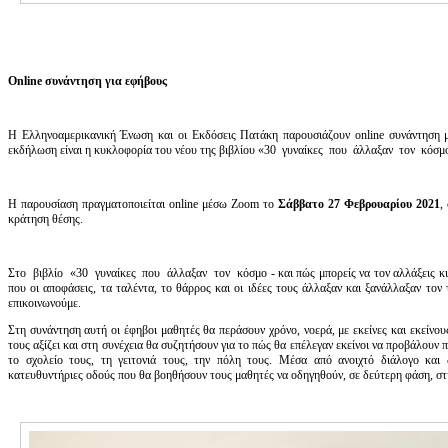
Online συνάντηση για εφήβους
H Ελληνοαμερικανική Ένωση και οι Εκδόσεις Πατάκη παρουσιάζουν online συνάντηση 
εκδήλωση είναι η κυκλοφορία του νέου της βιβλίου «30 γυναίκες που άλλαξαν τον κόσμο -
Η παρουσίαση πραγματοποιείται online μέσω Zoom το
Σάββατο 27 Φεβρουαρίου 2021
,
κράτηση θέσης.
Στο βιβλίο «30 γυναίκες που άλλαξαν τον κόσμο - και πώς μπορείς να τον αλλάξεις κι
που οι αποφάσεις, τα ταλέντα, το θάρρος και οι ιδέες τους άλλαξαν και ξανάλλαξαν τον
επικοινωνούμε.
Στη συνάντηση αυτή οι έφηβοι μαθητές θα περάσουν χρόνο, νοερά, με εκείνες και εκείνου
τους αξίζει και στη συνέχεια θα συζητήσουν για το πώς θα επέλεγαν εκείνοι να προβάλουν
το σχολείο τους, τη γειτονιά τους, την πόλη τους. Μέσα από ανοιχτό διάλογο και
κατευθυντήριες οδούς που θα βοηθήσουν τους μαθητές να οδηγηθούν, σε δεύτερη φάση, στ