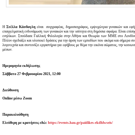
Η
Στέλλα Κάσδαγλη
είναι συγγραφέας, δημοσιογράφος, εμψυχώτρια γυναικών και εφ
επαγγελματική ενδυνάμωση των γυναικών και την ισότητα στη δημόσια σφαίρα. Είναι επίσ
ενηλίκων. Σπούδασε Γαλλική Φιλολογία στην Αθήνα και Θεωρία των ΜΜΕ στο Λονδίνο
Πλέον σχεδιάζει και υλοποιεί δράσεις για την άρση των εμποδίων που ακόμα και σήμερα συ
λογοτεχνία και συντονίζει εργαστήρια για εφήβους με θέμα την εικόνα σώματος, την κοινω
μέσων.
Ημερομηνία εκδήλωσης
Σάββατο 27 Φεβρουαρίου 2021, 12:00
Διεύθυνση
Online μέσω Zoom
Παρακολούθηση
Eλεύθερη με κρατήσεις εδώ:
https://events.hau.gr/paidikes-ekdhlwseis/