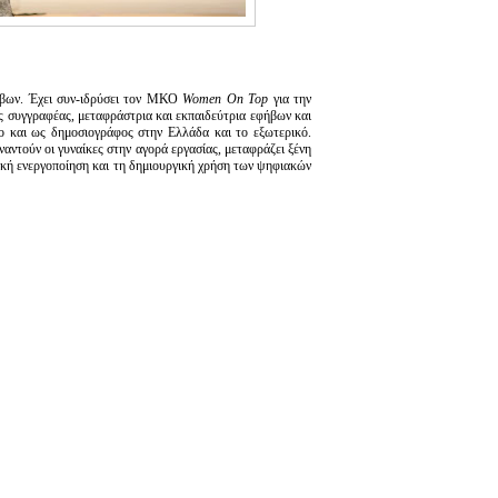
ήβων. Έχει συν-ιδρύσει τον ΜΚΟ
Women On Top
για την
ης συγγραφέας, μεταφράστρια και εκπαιδεύτρια εφήβων και
 και ως δημοσιογράφος στην Ελλάδα και το εξωτερικό.
ναντούν οι γυναίκες στην αγορά εργασίας, μεταφράζει ξένη
νική ενεργοποίηση και τη δημιουργική χρήση των ψηφιακών