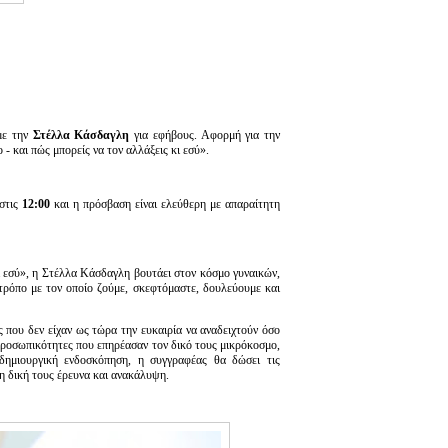
με την
Στέλλα Κάσδαγλη
για εφήβους. Αφορμή για την
 και πώς μπορείς να τον αλλάξεις κι εσύ».
 στις
12:00
και η πρόσβαση είναι ελεύθερη με απαραίτητη
 εσύ», η Στέλλα Κάσδαγλη βουτάει στον κόσμο γυναικών,
 τρόπο με τον οποίο ζούμε, σκεφτόμαστε, δουλεύουμε και
ς που δεν είχαν ως τώρα την ευκαιρία να αναδειχτούν όσο
 προσωπικότητες που επηρέασαν τον δικό τους μικρόκοσμο,
 δημιουργική ενδοσκόπηση, η συγγραφέας θα δώσει τις
η δική τους έρευνα και ανακάλυψη.