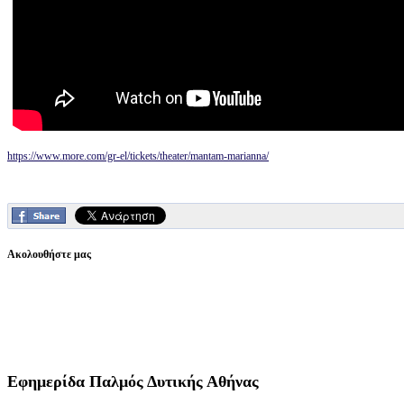
https://www.more.com/gr-el/tickets/theater/mantam-marianna/
Ακολουθήστε μας
Εφημερίδα
Παλμός Δυτικής Αθήνας