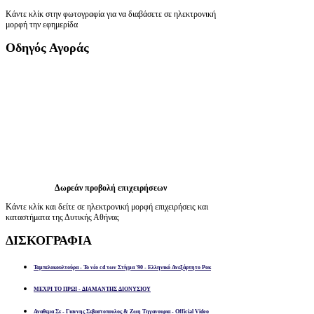
Κάντε κλίκ στην φωτογραφία για να διαβάσετε σε ηλεκτρονική
μορφή την εφημερίδα
Οδηγός
Αγοράς
Δωρεάν προβολή επιχειρήσεων
Κάντε κλίκ και δείτε σε ηλεκτρονική μορφή επιχειρήσεις και
καταστήματα της Δυτικής Αθήνας
ΔΙΣΚΟΓΡΑΦΙΑ
Ταμπελοκουλτούρα - Το νέο cd των Στίγμα '90 - Ελληνικό Ανεξάρτητο Ροκ
ΜΕΧΡΙ ΤΟ ΠΡΩΙ - ΔΙΑΜΑΝΤΗΣ ΔΙΟΝΥΣΙΟΥ
Αναθεμα Σε - Γιαννης Σεβαστοπουλος & Ζωη Τηγανουρια - Official Video