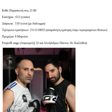
Κάθε Παρασκευή στις 21:00
Εισιτήρια : €12 (ενιαίο)
Διάρκεια : 110 λεπτά (με διάλειμμα)
Τηλέφωνο κρατήσεων: 2111110055 (απαραίτητη κράτηση λόγω περιορισμένων θέσεων)
Πρεμιέρα: 6 Μαρτίου
ProjectR stage (Λαγουμιτζή 32 και Αλεξάνδρου Πάντου 10- Καλλιθέα)