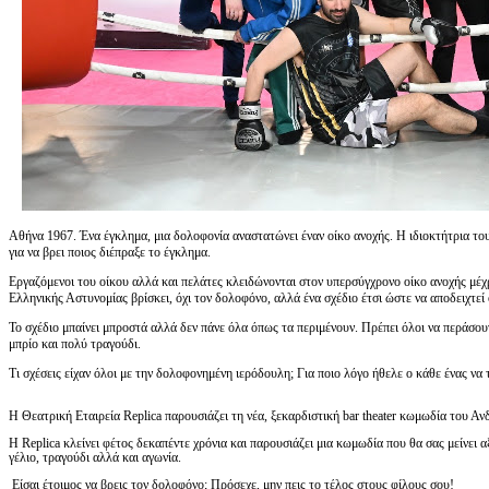
Αθήνα 1967. Ένα έγκλημα, μια δολοφονία αναστατώνει έναν οίκο ανοχής. Η ιδιοκτήτρια του
για να βρει ποιος διέπραξε το έγκλημα.
Εργαζόμενοι του οίκου αλλά και πελάτες κλειδώνονται στον υπερσύγχρονο οίκο ανοχής μέχρ
Ελληνικής Αστυνομίας βρίσκει, όχι τον δολοφόνο, αλλά ένα σχέδιο έτσι ώστε να αποδειχτε
Το σχέδιο μπαίνει μπροστά αλλά δεν πάνε όλα όπως τα περιμένουν. Πρέπει όλοι να περάσουν
μπρίο και πολύ τραγούδι.
Τι σχέσεις είχαν όλοι με την δολοφονημένη ιερόδουλη; Για ποιο λόγο ήθελε ο κάθε ένας να τ
Η Θεατρική Εταιρεία Replica παρουσιάζει τη νέα, ξεκαρδιστική bar theater κωμωδία του Α
Η Replica κλείνει φέτος δεκαπέντε χρόνια και παρουσιάζει μια κωμωδία που θα σας μείνει
γέλιο, τραγούδι αλλά και αγωνία.
Είσαι έτοιμος να βρεις τον δολοφόνο; Πρόσεχε, μην πεις το τέλος στους φίλους σου!