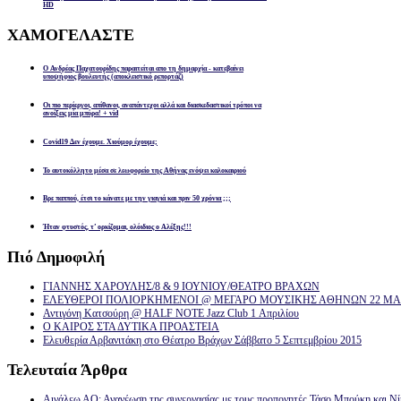
HD
ΧΑΜΟΓΕΛΑΣΤΕ
Ο Ανδρέας Παχατουρίδης παραιτείται απο τη δημαρχία - κατεβαίνει
υποψήφιος βουλευτής (αποκλειστικό ρεπορτάζ)
Οι πιο περίεργοι, απίθανοι, αναπάντεχοι αλλά και διασκεδαστικοί τρόποι να
ανοίξεις μία μπύρα! + vid
Covid19 Δεν έχουμε. Χιούμορ έχουμε;
Το αυτοκόλλητο μέσα σε λεωφορείο της Αθήνας ενόψει καλοκαιριού
Βρε παππού, έτσι το κάνατε με την γιαγιά και πριν 50 χρόνια ;;;
Ήταν φτυστός, τ’ ορκίζομαι, ολόιδιος ο Αλέξης!!!
Πιό
Δημοφιλή
ΓΙΑΝΝΗΣ ΧΑΡΟΥΛΗΣ/8 & 9 ΙΟΥΝΙΟΥ/ΘΕΑΤΡΟ ΒΡΑΧΩΝ
ΕΛΕΥΘΕΡΟΙ ΠΟΛΙΟΡΚΗΜΕΝΟΙ @ ΜΕΓΑΡΟ ΜΟΥΣΙΚΗΣ ΑΘΗΝΩΝ 22 ΜΑΡ
Αντιγόνη Κατσούρη @ HALF NOTE Jazz Club 1 Απριλίου
Ο ΚΑΙΡΟΣ ΣΤΑ ΔΥΤΙΚΑ ΠΡΟΑΣΤΕΙΑ
Ελευθερία Αρβανιτάκη στο Θέατρο Βράχων Σάββατο 5 Σεπτεμβρίου 2015
Τελευταία
Άρθρα
Αιγάλεω ΑΟ: Ανανέωση της συνεργασίας με τους προπονητές Τάσο Μπούκη και Ν