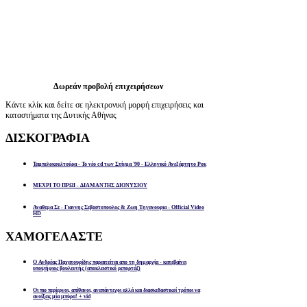
Δωρεάν προβολή επιχειρήσεων
Κάντε κλίκ και δείτε σε ηλεκτρονική μορφή επιχειρήσεις και
καταστήματα της Δυτικής Αθήνας
ΔΙΣΚΟΓΡΑΦΙΑ
Ταμπελοκουλτούρα - Το νέο cd των Στίγμα '90 - Ελληνικό Ανεξάρτητο Ροκ
ΜΕΧΡΙ ΤΟ ΠΡΩΙ - ΔΙΑΜΑΝΤΗΣ ΔΙΟΝΥΣΙΟΥ
Αναθεμα Σε - Γιαννης Σεβαστοπουλος & Ζωη Τηγανουρια - Official Video
HD
ΧΑΜΟΓΕΛΑΣΤΕ
Ο Ανδρέας Παχατουρίδης παραιτείται απο τη δημαρχία - κατεβαίνει
υποψήφιος βουλευτής (αποκλειστικό ρεπορτάζ)
Οι πιο περίεργοι, απίθανοι, αναπάντεχοι αλλά και διασκεδαστικοί τρόποι να
ανοίξεις μία μπύρα! + vid