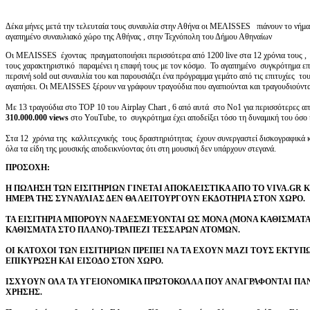
Δέκα μήνες μετά την τελευταία τους συναυλία στην Αθήνα οι ΜΕΛΙSSES πιάνουν το νήμα α
αγαπημένο συναυλιακό χώρο της Αθήνας , στην Τεχνόπολη του Δήμου Αθηναίων
Οι ΜΕΛΙSSES έχοντας πραγματοποιήσει περισσότερα από 1200 live στα 12 χρόνια τους , 
τους χαρακτηριστικό παραμένει η επαφή τους με τον κόσμο. Το αγαπημένο συγκρότημα επ
περσινή sold out συναυλία του και παρουσιάζει ένα πρόγραμμα γεμάτο από τις επιτυχίες τ
αγαπήσει. Οι ΜΕΛΙSSES ξέρουν να γράφουν τραγούδια που αγαπιούνται και τραγουδιούντα
Με 13 τραγούδια στο ΤΟP 10 του Airplay Chart , 6 από αυτά στο Νο1 για περισσότερες α
310.000.000 views
στο YouTube, το συγκρότημα έχει αποδείξει τόσο τη δυναμική του όσο 
Στα 12 χρόνια της καλλιτεχνικής τους δραστηριότητας έχουν συνεργαστεί δισκογραφικά κ
όλα τα είδη της μουσικής αποδεικνύοντας ότι στη μουσική δεν υπάρχουν στεγανά.
ΠΡΟΣΟΧΗ:
Η ΠΩΛΗΣΗ ΤΩΝ ΕΙΣΙΤΗΡΙΩΝ ΓΙΝΕΤΑΙ ΑΠΟΚΛΕΙΣΤΙΚΑ ΑΠΟ ΤΟ
VIVA
.
GR
Κ
ΗΜΕΡΑ ΤΗΣ ΣΥΝΑΥΛΙΑΣ ΔΕΝ ΘΑ ΛΕΙΤΟΥΡΓΟΥΝ ΕΚΔΟΤΗΡΙΑ ΣΤΟΝ ΧΩΡΟ.
ΤΑ ΕΙΣΙΤΗΡΙΑ ΜΠΟΡΟΥΝ ΝΑ ΔΕΣΜΕΥΟΝΤΑΙ ΩΣ ΜΟΝΑ (ΜΟΝΑ ΚΑΘΙΣΜΑΤΑ
ΚΑΘΙΣΜΑΤΑ ΣΤΟ ΠΛΑΝΟ)-ΤΡΑΠΕΖΙ ΤΕΣΣΑΡΩΝ ΑΤΟΜΩΝ.
ΟΙ ΚΑΤΟΧΟΙ ΤΩΝ ΕΙΣΙΤΗΡΙΩΝ ΠΡΕΠΕΙ ΝΑ ΤΑ ΕΧΟΥΝ ΜΑΖΙ ΤΟΥΣ ΕΚΤΥ
ΕΠΙΚΥΡΩΣΗ ΚΑΙ ΕΙΣΟΔΟ ΣΤΟΝ ΧΩΡΟ.
ΙΣΧΥΟΥΝ ΟΛΑ ΤΑ ΥΓΕΙΟΝΟΜΙΚΑ ΠΡΩΤΟΚΟΛΛΑ ΠΟΥ ΑΝΑΓΡΑΦΟΝΤΑΙ ΠΑΝ
ΧΡΗΣΗΣ.