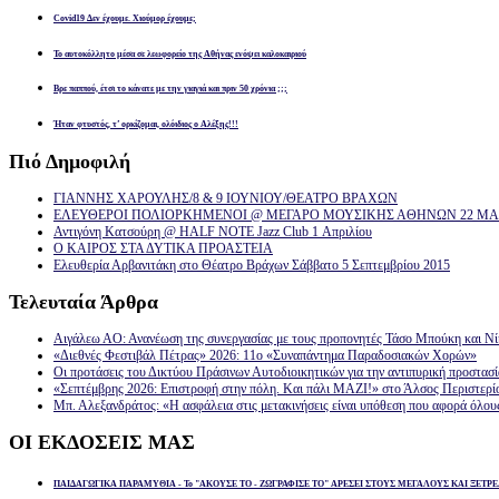
Covid19 Δεν έχουμε. Χιούμορ έχουμε;
Το αυτοκόλλητο μέσα σε λεωφορείο της Αθήνας ενόψει καλοκαιριού
Βρε παππού, έτσι το κάνατε με την γιαγιά και πριν 50 χρόνια ;;;
Ήταν φτυστός, τ’ ορκίζομαι, ολόιδιος ο Αλέξης!!!
Πιό
Δημοφιλή
ΓΙΑΝΝΗΣ ΧΑΡΟΥΛΗΣ/8 & 9 ΙΟΥΝΙΟΥ/ΘΕΑΤΡΟ ΒΡΑΧΩΝ
ΕΛΕΥΘΕΡΟΙ ΠΟΛΙΟΡΚΗΜΕΝΟΙ @ ΜΕΓΑΡΟ ΜΟΥΣΙΚΗΣ ΑΘΗΝΩΝ 22 ΜΑΡ
Αντιγόνη Κατσούρη @ HALF NOTE Jazz Club 1 Απριλίου
Ο ΚΑΙΡΟΣ ΣΤΑ ΔΥΤΙΚΑ ΠΡΟΑΣΤΕΙΑ
Ελευθερία Αρβανιτάκη στο Θέατρο Βράχων Σάββατο 5 Σεπτεμβρίου 2015
Τελευταία
Άρθρα
Αιγάλεω ΑΟ: Ανανέωση της συνεργασίας με τους προπονητές Τάσο Μπούκη και Ν
«Διεθνές Φεστιβάλ Πέτρας» 2026: 11ο «Συναπάντημα Παραδοσιακών Χορών»
Οι προτάσεις του Δικτύου Πράσινων Αυτοδιοικητικών για την αντιπυρική προστασ
«Σεπτέμβρης 2026: Επιστροφή στην πόλη. Και πάλι ΜΑΖΙ!» στο Άλσος Περιστερί
Μπ. Αλεξανδράτος: «Η ασφάλεια στις μετακινήσεις είναι υπόθεση που αφορά όλου
ΟΙ
ΕΚΔΟΣΕΙΣ ΜΑΣ
ΠΑΙΔΑΓΩΓΙΚΑ ΠΑΡΑΜΥΘΙΑ - Το "ΑΚΟΥΣΕ ΤΟ - ΖΩΓΡΑΦΙΣΕ ΤΟ" ΑΡΕΣΕΙ ΣΤΟΥΣ ΜΕΓΑΛΟΥΣ ΚΑΙ ΞΕΤΡΕ