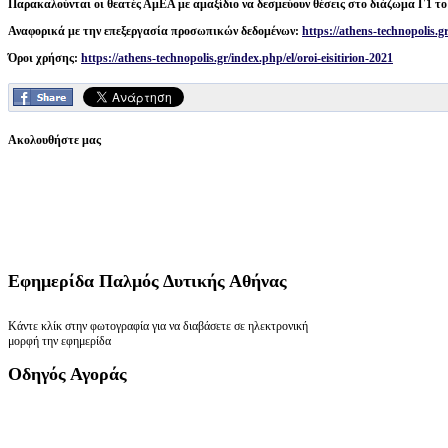
Παρακαλούνται οι θεατές ΑμΕΑ με αμαξίδιο να δεσμεύουν θέσεις στο διάζωμα Γ1 το
Αναφορικά με την επεξεργασία προσωπικών δεδομένων:
https://athens-technopolis.gr
Όροι χρήσης:
https://athens-technopolis.gr/index.php/el/oroi-eisitirion-2021
Ακολουθήστε μας
Εφημερίδα
Παλμός Δυτικής Αθήνας
Κάντε κλίκ στην φωτογραφία για να διαβάσετε σε ηλεκτρονική
μορφή την εφημερίδα
Οδηγός
Αγοράς