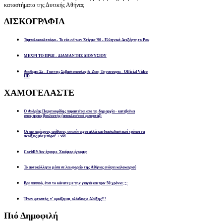
καταστήματα της Δυτικής Αθήνας
ΔΙΣΚΟΓΡΑΦΙΑ
Ταμπελοκουλτούρα - Το νέο cd των Στίγμα '90 - Ελληνικό Ανεξάρτητο Ροκ
ΜΕΧΡΙ ΤΟ ΠΡΩΙ - ΔΙΑΜΑΝΤΗΣ ΔΙΟΝΥΣΙΟΥ
Αναθεμα Σε - Γιαννης Σεβαστοπουλος & Ζωη Τηγανουρια - Official Video
HD
ΧΑΜΟΓΕΛΑΣΤΕ
Ο Ανδρέας Παχατουρίδης παραιτείται απο τη δημαρχία - κατεβαίνει
υποψήφιος βουλευτής (αποκλειστικό ρεπορτάζ)
Οι πιο περίεργοι, απίθανοι, αναπάντεχοι αλλά και διασκεδαστικοί τρόποι να
ανοίξεις μία μπύρα! + vid
Covid19 Δεν έχουμε. Χιούμορ έχουμε;
Το αυτοκόλλητο μέσα σε λεωφορείο της Αθήνας ενόψει καλοκαιριού
Βρε παππού, έτσι το κάνατε με την γιαγιά και πριν 50 χρόνια ;;;
Ήταν φτυστός, τ’ ορκίζομαι, ολόιδιος ο Αλέξης!!!
Πιό
Δημοφιλή