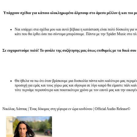
Υπάρχουν σχέδια για κάποιο ολοκληρωμένο άλμπουμ στο άμεσο μέλλον ή και πιο μ
Ναι υπάρχει στα σχέδια μου και αυτό βέβαια η κατάσταση είναι πολύ δύσκολη για ν
κάτι που θα έρθει όσο πιο σύντομα μπορέσουμε. Πάντα με την Spider Music στο πλ
Σ
ε ευχαριστούμε πολύ! Το φινάλε της συζήτησης μας όπως επιθυμείς με τα δικά σου 
Θα ήθελα να πω ότι όταν βρίσκουμε μια δυσκολία πάντα κάτι καλύτερο μας περιμέ
προσοχή για εμάς και τους γύρω μας και σίγουρα σε λίγο καιρό θα είμαστε πάλι κα
τότε περνάμε περισσότερο και ποιοτικότερο χρόνο με τον εαυτό μας και την οικογέν
Νικόλας Λάππας | Ένας δόκιμος στη γέφυρα εν ώρα κινδύνου | Official Audio Release©