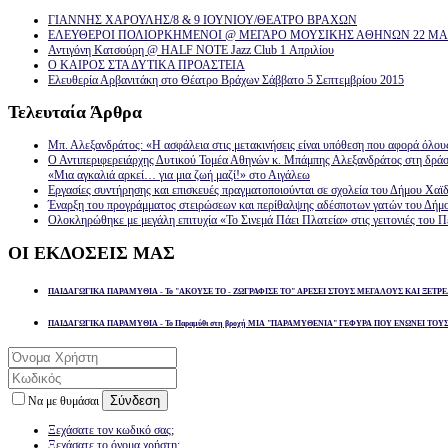
ΓΙΑΝΝΗΣ ΧΑΡΟΥΛΗΣ/8 & 9 ΙΟΥΝΙΟΥ/ΘΕΑΤΡΟ ΒΡΑΧΩΝ
ΕΛΕΥΘΕΡΟΙ ΠΟΛΙΟΡΚΗΜΕΝΟΙ @ ΜΕΓΑΡΟ ΜΟΥΣΙΚΗΣ ΑΘΗΝΩΝ 22 ΜΑΡ
Αντιγόνη Κατσούρη @ HALF NOTE Jazz Club 1 Απριλίου
Ο ΚΑΙΡΟΣ ΣΤΑ ΔΥΤΙΚΑ ΠΡΟΑΣΤΕΙΑ
Ελευθερία Αρβανιτάκη στο Θέατρο Βράχων Σάββατο 5 Σεπτεμβρίου 2015
Τελευταία
Άρθρα
Μπ. Αλεξανδράτος: «Η ασφάλεια στις μετακινήσεις είναι υπόθεση που αφορά όλου
Ο Αντιπεριφερειάρχης Δυτικού Τομέα Αθηνών κ. Μπάμπης Αλεξανδράτος στη δρά
«Μια αγκαλιά αρκεί… για μια ζωή μαζί!» στο Αιγάλεω
Εργασίες συντήρησης και επισκευές πραγματοποιούνται σε σχολεία του Δήμου Χαϊδ
Έναρξη του προγράμματος στειρώσεων και περίθαλψης αδέσποτων γατών του Δήμ
Ολοκληρώθηκε με μεγάλη επιτυχία «Το Σινεμά Πάει Πλατεία» στις γειτονιές του Π
ΟΙ
ΕΚΔΟΣΕΙΣ ΜΑΣ
ΠΑΙΔΑΓΩΓΙΚΑ ΠΑΡΑΜΥΘΙΑ - Το "ΑΚΟΥΣΕ ΤΟ - ΖΩΓΡΑΦΙΣΕ ΤΟ" ΑΡΕΣΕΙ ΣΤΟΥΣ ΜΕΓΑΛΟΥΣ ΚΑΙ ΞΕΤΡΕ
ΠΑΙΔΑΓΩΓΙΚΑ ΠΑΡΑΜΥΘΙΑ - Το Παραμύθι στη βροχή ΜΙΑ "ΠΑΡΑΜΥΘΕΝΙΑ" ΓΕΦΥΡΑ ΠΟΥ ΕΝΩΝΕΙ ΤΟΥ
Σύνδεση
Να με θυμάσαι
Ξεχάσατε τον κωδικό σας;
Ξεχάσατε το όνομα χρήστη;