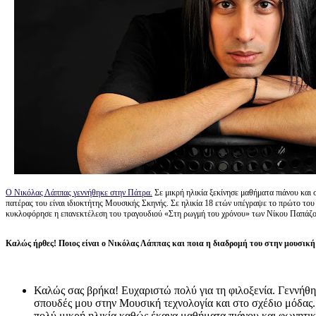
Ο Νικόλας Λάππας γεννήθηκε στην Πάτρα.
Σε μικρή ηλικία ξεκίνησε μαθήματα πιάνου και 
πατέρας του είναι ιδιοκτήτης Μουσικής Σκηνής. Σε ηλικία 18 ετών υπέγραψε το πρώτο του
κυκλοφόρησε η επανεκτέλεση του τραγουδιού «Στη ρωγμή του χρόνου» των Νίκου Παπάζ
Καλώς ήρθες! Ποιος είναι ο Νικόλας Λάππας και ποια η διαδρομή του στην μουσικ
Καλώς σας βρήκα! Ευχαριστώ πολύ για τη φιλοξενία. Γεννήθ
σπουδές μου στην Μουσική τεχνολογία και στο σχέδιο μόδας
πολύ μικρή ηλικία καθώς έκανα μαθήματα πιάνου και φωνητική