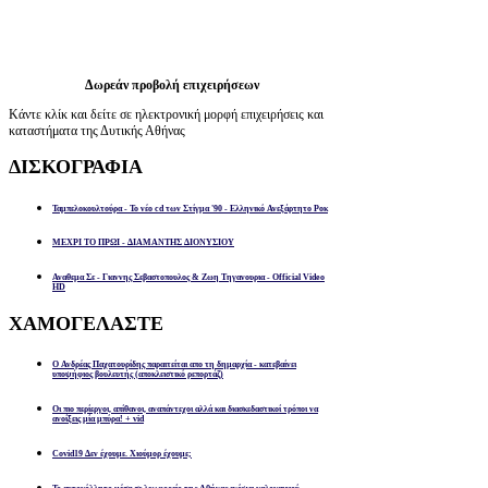
Δωρεάν προβολή επιχειρήσεων
Κάντε κλίκ και δείτε σε ηλεκτρονική μορφή επιχειρήσεις και
καταστήματα της Δυτικής Αθήνας
ΔΙΣΚΟΓΡΑΦΙΑ
Ταμπελοκουλτούρα - Το νέο cd των Στίγμα '90 - Ελληνικό Ανεξάρτητο Ροκ
ΜΕΧΡΙ ΤΟ ΠΡΩΙ - ΔΙΑΜΑΝΤΗΣ ΔΙΟΝΥΣΙΟΥ
Αναθεμα Σε - Γιαννης Σεβαστοπουλος & Ζωη Τηγανουρια - Official Video
HD
ΧΑΜΟΓΕΛΑΣΤΕ
Ο Ανδρέας Παχατουρίδης παραιτείται απο τη δημαρχία - κατεβαίνει
υποψήφιος βουλευτής (αποκλειστικό ρεπορτάζ)
Οι πιο περίεργοι, απίθανοι, αναπάντεχοι αλλά και διασκεδαστικοί τρόποι να
ανοίξεις μία μπύρα! + vid
Covid19 Δεν έχουμε. Χιούμορ έχουμε;