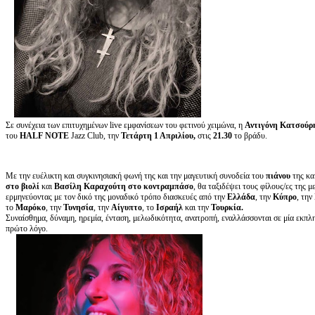
Σε συνέχεια των επιτυχημένων live εμφανίσεων του φετινού χειμώνα, η
Αντιγόνη Κατσούρ
του
HALF NOTE
Jazz Club, την
Τετάρτη 1 Απριλίου,
στις
21.30
το βράδυ.
Με την ευέλικτη και συγκινησιακή φωνή της και την μαγευτική συνοδεία του
πιάνου
της κα
στο βιολί
και
Βασίλη Καραχούτη στο κοντραμπάσο
, θα ταξιδέψει τους φίλους/ες της μ
ερμηνεύοντας με τον δικό της μοναδικό τρόπο διασκευές από την
Ελλάδα
, την
Κύπρο
, την
το
Μαρόκο
, την
Τυνησία
, την
Αίγυπτο
, το
Ισραήλ
και την
Τουρκία.
Συναίσθημα, δύναμη, ηρεμία, ένταση, μελωδικότητα, ανατροπή, εναλλάσσονται σε μία εκπλ
πρώτο λόγο.