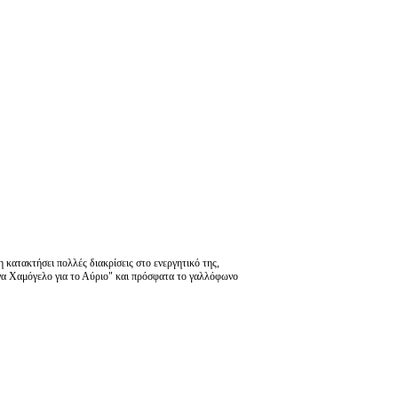
 κατακτήσει πολλές διακρίσεις στο ενεργητικό της,
Ένα Χαμόγελο για το Αύριο" και πρόσφατα το γαλλόφωνο