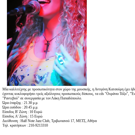
Μία καλλιτέχνης με προσωπικότητα στον χώρο της μουσικής, η Αντιγόνη Κατσούρη έχει ήδη
έχοντας κυκλοφορήσει τρείς αξιόλογους προσωπικούς δίσκους, τα cds "Ουράνιο Τόξο", "
"Ραντεβού" σε συνεργασία με τον Λάκη Παπαδόπουλο.
Ώρα έναρξης : 21.30 μ.μ.
Ώρα εισόδου : 20.45 μ.μ.
Είσοδος Β' Ζώνη : 10 Ευρώ
Eίσοδος A' Ζώνη : 15 Ευρώ
Διεύθυνση : Half Note Jazz Club, Τριβωνιανού 17, ΜΕΤΣ, Αθήνα
Τηλ. κρατήσεων : 210-9213310