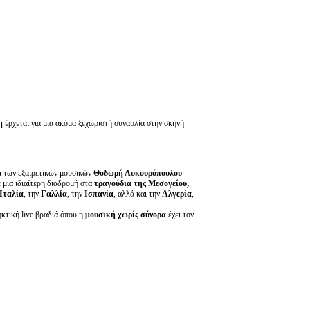
η
έρχεται για μια ακόμα ξεχωριστή συναυλία στην σκηνή
ι των εξαιρετικών μουσικών
Θοδωρή Λυκουρόπουλου
ε μια ιδιαίτερη διαδρομή στα
τραγούδια της Μεσογείου,
Ιταλία
, την
Γαλλία
, την
Ισπανία
, αλλά και την
Αλγερία
,
ηκτική live βραδιά όπου η
μουσική χωρίς σύνορα
έχει τον