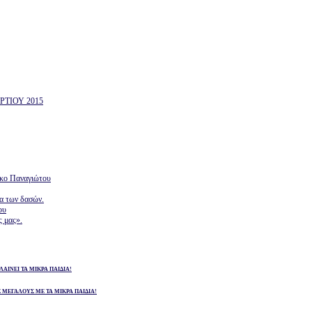
ΤΙΟΥ 2015
ίκο Παναγιώτου
ία των δασών.
ου
ς μας».
ΛΑΙΝΕΙ ΤΑ ΜΙΚΡΑ ΠΑΙΔΙΑ!
Σ ΜΕΓΑΛΟΥΣ ΜΕ ΤΑ ΜΙΚΡΑ ΠΑΙΔΙΑ!