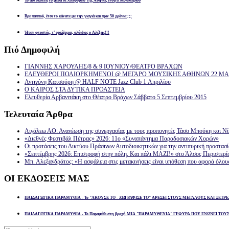
Το αυτοκόλλητο μέσα σε λεωφορείο της Αθήνας ενόψει καλοκαιριού
Βρε παππού, έτσι το κάνατε με την γιαγιά και πριν 50 χρόνια ;;;
Ήταν φτυστός, τ’ ορκίζομαι, ολόιδιος ο Αλέξης!!!
Πιό
Δημοφιλή
ΓΙΑΝΝΗΣ ΧΑΡΟΥΛΗΣ/8 & 9 ΙΟΥΝΙΟΥ/ΘΕΑΤΡΟ ΒΡΑΧΩΝ
ΕΛΕΥΘΕΡΟΙ ΠΟΛΙΟΡΚΗΜΕΝΟΙ @ ΜΕΓΑΡΟ ΜΟΥΣΙΚΗΣ ΑΘΗΝΩΝ 22 ΜΑΡ
Αντιγόνη Κατσούρη @ HALF NOTE Jazz Club 1 Απριλίου
Ο ΚΑΙΡΟΣ ΣΤΑ ΔΥΤΙΚΑ ΠΡΟΑΣΤΕΙΑ
Ελευθερία Αρβανιτάκη στο Θέατρο Βράχων Σάββατο 5 Σεπτεμβρίου 2015
Τελευταία
Άρθρα
Αιγάλεω ΑΟ: Ανανέωση της συνεργασίας με τους προπονητές Τάσο Μπούκη και Ν
«Διεθνές Φεστιβάλ Πέτρας» 2026: 11ο «Συναπάντημα Παραδοσιακών Χορών»
Οι προτάσεις του Δικτύου Πράσινων Αυτοδιοικητικών για την αντιπυρική προστασ
«Σεπτέμβρης 2026: Επιστροφή στην πόλη. Και πάλι ΜΑΖΙ!» στο Άλσος Περιστερί
Μπ. Αλεξανδράτος: «Η ασφάλεια στις μετακινήσεις είναι υπόθεση που αφορά όλου
ΟΙ
ΕΚΔΟΣΕΙΣ ΜΑΣ
ΠΑΙΔΑΓΩΓΙΚΑ ΠΑΡΑΜΥΘΙΑ - Το "ΑΚΟΥΣΕ ΤΟ - ΖΩΓΡΑΦΙΣΕ ΤΟ" ΑΡΕΣΕΙ ΣΤΟΥΣ ΜΕΓΑΛΟΥΣ ΚΑΙ ΞΕΤΡΕ
ΠΑΙΔΑΓΩΓΙΚΑ ΠΑΡΑΜΥΘΙΑ - Το Παραμύθι στη βροχή ΜΙΑ "ΠΑΡΑΜΥΘΕΝΙΑ" ΓΕΦΥΡΑ ΠΟΥ ΕΝΩΝΕΙ ΤΟΥ