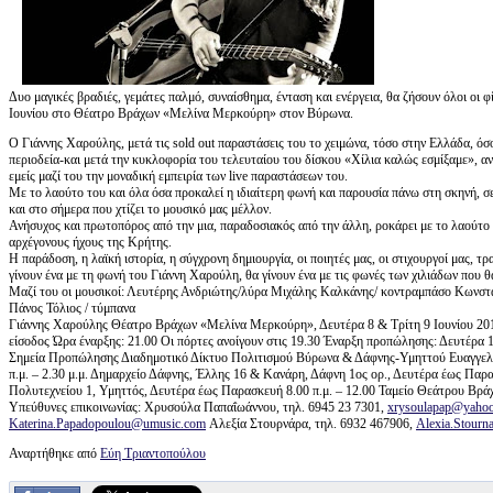
Δυο μαγικές βραδιές, γεμάτες παλμό, συναίσθημα, ένταση και ενέργεια, θα ζήσουν όλοι οι 
Ιουνίου στο Θέατρο Βράχων «Μελίνα Μερκούρη» στον Βύρωνα.
Ο Γιάννης Χαρούλης, μετά τις sold out παραστάσεις του το χειμώνα, τόσο στην Ελλάδα, ό
περιοδεία-και μετά την κυκλοφορία του τελευταίου του δίσκου «Χίλια καλώς εσμίξαμε», ανε
εμείς μαζί του την μοναδική εμπειρία των live παραστάσεων του.
Με το λαούτο του και όλα όσα προκαλεί η ιδιαίτερη φωνή και παρουσία πάνω στη σκηνή, σε
και στο σήμερα που χτίζει το μουσικό μας μέλλον.
Ανήσυχος και πρωτοπόρος από την μια, παραδοσιακός από την άλλη, ροκάρει με το λαούτο
αρχέγονους ήχους της Κρήτης.
Η παράδοση, η λαϊκή ιστορία, η σύγχρονη δημιουργία, οι ποιητές μας, οι στιχουργοί μας, τ
γίνουν ένα με τη φωνή του Γιάννη Χαρούλη, θα γίνουν ένα με τις φωνές των χιλιάδων που θ
Μαζί του οι μουσικοί: Λευτέρης Ανδριώτης/λύρα Μιχάλης Καλκάνης/ κοντραμπάσο Κωνστα
Πάνος Τόλιος / τύμπανα
Γιάννης Χαρούλης Θέατρο Βράχων «Μελίνα Μερκούρη», Δευτέρα 8 & Τρίτη 9 Ιουνίου 2015 
είσοδος Ώρα έναρξης: 21.00 Οι πόρτες ανοίγουν στις 19.30 Έναρξη προπώλησης: Δευτέρα
Σημεία Προπώλησης Διαδημοτικό Δίκτυο Πολιτισμού Βύρωνα & Δάφνης-Υμηττού Ευαγγελικ
π.μ. – 2.30 μ.μ. Δημαρχείο Δάφνης, Έλλης 16 & Κανάρη, Δάφνη 1ος ορ., Δευτέρα έως Παρ
Πολυτεχνείου 1, Υμηττός, Δευτέρα έως Παρασκευή 8.00 π.μ. – 12.00 Ταμείο Θεάτρου Βράχω
Υπεύθυνες επικοινωνίας: Χρυσούλα Παπαΐωάννου, τηλ. 6945 23 7301,
xrysoulapap@yahoo
Katerina.Papadopoulou@umusic.com
Αλεξία Στουρνάρα, τηλ. 6932 467906,
Alexia.Stour
Αναρτήθηκε από
Εύη Τριαντοπούλου