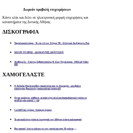
Δωρεάν προβολή επιχειρήσεων
Κάντε κλίκ και δείτε σε ηλεκτρονική μορφή επιχειρήσεις και
καταστήματα της Δυτικής Αθήνας
ΔΙΣΚΟΓΡΑΦΙΑ
Ταμπελοκουλτούρα - Το νέο cd των Στίγμα '90 - Ελληνικό Ανεξάρτητο Ροκ
ΜΕΧΡΙ ΤΟ ΠΡΩΙ - ΔΙΑΜΑΝΤΗΣ ΔΙΟΝΥΣΙΟΥ
Αναθεμα Σε - Γιαννης Σεβαστοπουλος & Ζωη Τηγανουρια - Official Video
HD
ΧΑΜΟΓΕΛΑΣΤΕ
Ο Ανδρέας Παχατουρίδης παραιτείται απο τη δημαρχία - κατεβαίνει
υποψήφιος βουλευτής (αποκλειστικό ρεπορτάζ)
Οι πιο περίεργοι, απίθανοι, αναπάντεχοι αλλά και διασκεδαστικοί τρόποι να
ανοίξεις μία μπύρα! + vid
Covid19 Δεν έχουμε. Χιούμορ έχουμε;
Το αυτοκόλλητο μέσα σε λεωφορείο της Αθήνας ενόψει καλοκαιριού
Βρε παππού, έτσι το κάνατε με την γιαγιά και πριν 50 χρόνια ;;;