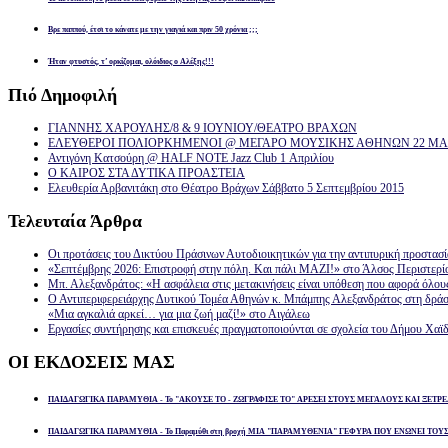
Βρε παππού, έτσι το κάνατε με την γιαγιά και πριν 50 χρόνια ;;;
Ήταν φτυστός, τ’ ορκίζομαι, ολόιδιος ο Αλέξης!!!
Πιό
Δημοφιλή
ΓΙΑΝΝΗΣ ΧΑΡΟΥΛΗΣ/8 & 9 ΙΟΥΝΙΟΥ/ΘΕΑΤΡΟ ΒΡΑΧΩΝ
ΕΛΕΥΘΕΡΟΙ ΠΟΛΙΟΡΚΗΜΕΝΟΙ @ ΜΕΓΑΡΟ ΜΟΥΣΙΚΗΣ ΑΘΗΝΩΝ 22 ΜΑΡ
Αντιγόνη Κατσούρη @ HALF NOTE Jazz Club 1 Απριλίου
Ο ΚΑΙΡΟΣ ΣΤΑ ΔΥΤΙΚΑ ΠΡΟΑΣΤΕΙΑ
Ελευθερία Αρβανιτάκη στο Θέατρο Βράχων Σάββατο 5 Σεπτεμβρίου 2015
Τελευταία
Άρθρα
Οι προτάσεις του Δικτύου Πράσινων Αυτοδιοικητικών για την αντιπυρική προστασ
«Σεπτέμβρης 2026: Επιστροφή στην πόλη. Και πάλι ΜΑΖΙ!» στο Άλσος Περιστερί
Μπ. Αλεξανδράτος: «Η ασφάλεια στις μετακινήσεις είναι υπόθεση που αφορά όλου
Ο Αντιπεριφερειάρχης Δυτικού Τομέα Αθηνών κ. Μπάμπης Αλεξανδράτος στη δρά
«Μια αγκαλιά αρκεί… για μια ζωή μαζί!» στο Αιγάλεω
Εργασίες συντήρησης και επισκευές πραγματοποιούνται σε σχολεία του Δήμου Χαϊδ
ΟΙ
ΕΚΔΟΣΕΙΣ ΜΑΣ
ΠΑΙΔΑΓΩΓΙΚΑ ΠΑΡΑΜΥΘΙΑ - Το "ΑΚΟΥΣΕ ΤΟ - ΖΩΓΡΑΦΙΣΕ ΤΟ" ΑΡΕΣΕΙ ΣΤΟΥΣ ΜΕΓΑΛΟΥΣ ΚΑΙ ΞΕΤΡΕ
ΠΑΙΔΑΓΩΓΙΚΑ ΠΑΡΑΜΥΘΙΑ - Το Παραμύθι στη βροχή ΜΙΑ "ΠΑΡΑΜΥΘΕΝΙΑ" ΓΕΦΥΡΑ ΠΟΥ ΕΝΩΝΕΙ ΤΟΥ