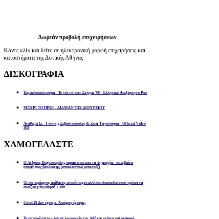
Δωρεάν προβολή επιχειρήσεων
Κάντε κλίκ και δείτε σε ηλεκτρονική μορφή επιχειρήσεις και
καταστήματα της Δυτικής Αθήνας
ΔΙΣΚΟΓΡΑΦΙΑ
Ταμπελοκουλτούρα - Το νέο cd των Στίγμα '90 - Ελληνικό Ανεξάρτητο Ροκ
ΜΕΧΡΙ ΤΟ ΠΡΩΙ - ΔΙΑΜΑΝΤΗΣ ΔΙΟΝΥΣΙΟΥ
Αναθεμα Σε - Γιαννης Σεβαστοπουλος & Ζωη Τηγανουρια - Official Video
HD
ΧΑΜΟΓΕΛΑΣΤΕ
Ο Ανδρέας Παχατουρίδης παραιτείται απο τη δημαρχία - κατεβαίνει
υποψήφιος βουλευτής (αποκλειστικό ρεπορτάζ)
Οι πιο περίεργοι, απίθανοι, αναπάντεχοι αλλά και διασκεδαστικοί τρόποι να
ανοίξεις μία μπύρα! + vid
Covid19 Δεν έχουμε. Χιούμορ έχουμε;
Το αυτοκόλλητο μέσα σε λεωφορείο της Αθήνας ενόψει καλοκαιριού