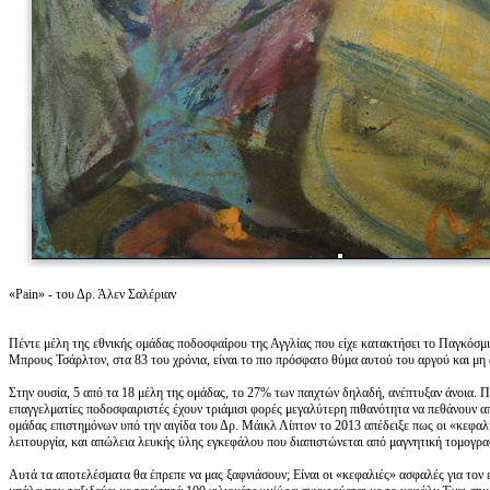
«Pain» - του Δρ. Άλεν Σαλέριαν
Πέντε μέλη της εθνικής ομάδας ποδοσφαίρου της Αγγλίας που είχε κατακτήσει το Παγκόσμι
Μπρους Τσάρλτον, στα 83 του χρόνια, είναι το πιο πρόσφατο θύμα αυτού του αργού και μ
Στην ουσία, 5 από τα 18 μέλη της ομάδας, το 27% των παιχτών δηλαδή, ανέπτυξαν άνοια. 
επαγγελματίες ποδοσφαιριστές έχουν τριάμισι φορές μεγαλύτερη πιθανότητα να πεθάνουν απ
ομάδας επιστημόνων υπό την αιγίδα του Δρ. Μάικλ Λίπτον το 2013 απέδειξε πως οι «κεφαλι
λειτουργία, και απώλεια λευκής ύλης εγκεφάλου που διαπιστώνεται από μαγνητική τομογρα
Αυτά τα αποτελέσματα θα έπρεπε να μας ξαφνιάσουν; Είναι οι «κεφαλιές» ασφαλές για τον 