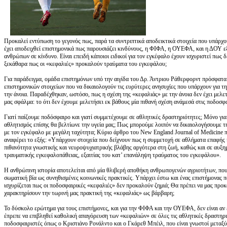
Προκαλεί εντύπωση το γεγονός πως, παρά τα συντριπτικά αποδεικτικά στοιχεία που υπάρχ
έχει αποδειχθεί επιστημονικά πως παρουσιάζει κινδύνους, η ΦΙΦΑ, η ΟΥΕΦΑ, και η ΔΟΥ 
ανθρώπων σε κίνδυνο. Είναι επειδή κάποιοι ειδικοί για τον εγκέφαλο έχουν ισχυριστεί πως 
ξεκάθαρα πως οι «κεφαλιές» προκαλούν τραύματα του εγκεφάλου;
Για παράδειγμα, ομάδα επιστημόνων υπό την αιγίδα του Δρ. Άντριου Ράθερφορντ πρόσφατ
επιστημονικών στοιχείων που να δικαιολογούν τις ευρύτερες ανησυχίες που υπάρχουν για 
την άνοια. Παραδέχθηκαν, ωστόσο, πως η σχέση της «κεφαλιάς» με την άνοια δεν έχει μελετ
μας σφάλμα: το ότι δεν έχουμε μελετήσει εκ βάθους μία πιθανή σχέση ανάμεσά στις ποδοσφα
Γιατί παίζουμε ποδόσφαιρο και γιατί συμμετέχουμε σε αθλητικές δραστηριότητες; Μόνο γι
αθλητισμός επίσης θα βελτίωνε την υγεία μας; Πως μπορούμε λοιπόν να δικαιολογήσουμε τ
με τον εγκέφαλο με μεγάλη ταχύτητα; Κύριο άρθρο του New England Journal of Medicine 
αναφέρει το εξής: «Υπάρχουν στοιχεία που δείχνουν πως η συμμετοχή σε αθλήματα επαφής
πιθανότητα γνωστικής και νευροψυχιατρικής βλάβης αργότερα στη ζωή, καθώς και σε αυξημ
τραυματικής εγκεφαλοπάθειας, εξαιτίας του κατ’ επανάληψη τραύματος του εγκεφάλου».
Η ανθρώπινη ιστορία αποτελείται από μία θλιβερή αποθήκη ανθρωπογενών αγριοτήτων, που 
σωματική βία ως συνηθισμένες κοινωνικές πρακτικές. Υπάρχει έστω και ένας επιστήμονας π
ισχυρίζεται πως οι ποδοσφαιρικές «κεφαλιές» δεν προκαλούν ζημιά; Θα πρέπει να μας προκ
χαρακτηρίσουν την τωρινή μας πρακτική της «κεφαλιάς» ως βάρβαρη;
Το δύσκολο ερώτημα για τους επιστήμονες, και για την ΦΙΦΑ και την ΟΥΕΦΑ, δεν είναι αν 
έπρεπε να επιβληθεί καθολική απαγόρευση των «κεφαλιών» σε όλες τις αθλητικές δραστηριό
ποδοσφαιριστές όπως ο Κριστιάνο Ρονάλντο και ο Γκάρεθ Μπέιλ, που είναι γνωστοί μεταξύ 