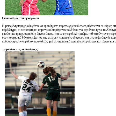
Εκφυλισμός του εγκεφάλου
Η μειωμένη παροχή οξυγόνου και η αυξημένη παραγωγή ελεύθερων ριζών είναι οι κύριες αι
παράδειγμα, οι περισσότεροι σημαντικοί παράγοντες κινδύνου για την άνοια ή για το Αλτσχά
εμφύσημα, η παχυσαρκία, η άπνοια ύπνου, και το εγκεφαλικό τραύμα, καθιστούν τον εγκεφ
στον κυτταρικό θάνατο, εξαιτίας της μειωμένης παροχής οξυγόνου και της αυξανόμενής πα
ποδοσφαιρική «κεφαλιά» προκαλεί ζημιά σε σημαντικό αριθμό εγκεφαλικών κυττάρων και 
Το μέλλον της «κεφαλιάς»;