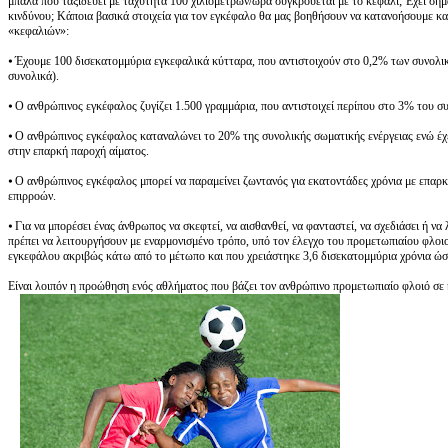
μπάλα που ταξιδεύει με ταχύτητά 100 χιλιομέτρων/ώρα συγκρούεται με το κεφάλι; Έχει ση
κινδύνου; Κάποια βασικά στοιχεία για τον εγκέφαλο θα μας βοηθήσουν να κατανοήσουμε κα
«κεφαλιών»:
⦁ Έχουμε 100 δισεκατομμύρια εγκεφαλικά κύτταρα, που αντιστοιχούν στο 0,2% των συνολ
συνολικά).
⦁ Ο ανθρώπινος εγκέφαλος ζυγίζει 1.500 γραμμάρια, που αντιστοιχεί περίπου στο 3% του 
⦁ Ο ανθρώπινος εγκέφαλος καταναλώνει το 20% της συνολικής σωματικής ενέργειας ενώ έχε
στην επαρκή παροχή αίματος.
⦁ Ο ανθρώπινος εγκέφαλος μπορεί να παραμείνει ζωντανός για εκατοντάδες χρόνια με επαρ
επιρροών.
⦁ Για να μπορέσει ένας άνθρωπος να σκεφτεί, να αισθανθεί, να φανταστεί, να σχεδιάσει ή ν
πρέπει να λειτουργήσουν με εναρμονισμένο τρόπο, υπό τον έλεγχο του προμετωπιαίου φλοιού
εγκεφάλου ακριβώς κάτω από το μέτωπο και που χρειάστηκε 3,6 δισεκατομμύρια χρόνια ώστ
Είναι λοιπόν η προώθηση ενός αθλήματος που βάζει τον ανθρώπινο προμετωπιαίο φλοιό σε 