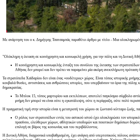
Με ανάρτηση του ο κ. Δημήτρης Τσατσαμπάς παραθέτει άρθρο με τίτλο - Μια ολοκληρωμέν
"Ολόκληρη η έκταση σε κοινόχρηστη και κοινωφελή χρήση, για την πόλη και τη Δυτική Αθήν
Η κοινόχρηστη και κοινωφελής ένταξη του συνόλου της έκτασης των στρατοπέδων Χ
Αθήνας δεν μπορεί και δεν πρέπει να παραμείνει μία ακόμη ανεκπλήρωτη πρόταση ή
Τα στρατόπεδα Χαϊδαρίου δεν είναι ένας «ουδέτερος» χώρος. Είναι τόπος ιστορικής μνήμη
κουβαλά θυσίες, αντιστάσεις και ανθρώπινες ιστορίες, που υπερβαίνουν τα όρια της πόλης κ
δημοκρατίας.
Το Μπλοκ 15, τόπος μαρτυρίου και εκτελέσεων, αποτελεί παγκόσμιο σύμβολο αντίσ
μνήμη δεν μπορεί να είναι ούτε η εγκατάλειψη, ούτε η περίφραξη, ούτε πολύ περισσ
Η πραγματική τιμή στην ιστορία είναι η μετατροπή του χώρου σε ζωντανό κύτταρο ζωής, παι
Ο ρόλος των στρατοπέδων εντός του αστικού ιστού έχει ολοκληρώσει τον ιστορικό
πρασίνου, ελεύθερων χώρων, αθλητικών υποδομών και ποιοτικών δημόσιων δομών, 
επιλογή σε βάρος της κοινωνίας και του περιβάλλοντος.
Η Δυτική Αθήνα, διαχρονικά υποβαθμισμένη, έχει ανάγκη από υπερτοπικούς πόλους ανάπτυ