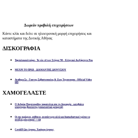
Δωρεάν προβολή επιχειρήσεων
Κάντε κλίκ και δείτε σε ηλεκτρονική μορφή επιχειρήσεις και
καταστήματα της Δυτικής Αθήνας
ΔΙΣΚΟΓΡΑΦΙΑ
Ταμπελοκουλτούρα - Το νέο cd των Στίγμα '90 - Ελληνικό Ανεξάρτητο Ροκ
ΜΕΧΡΙ ΤΟ ΠΡΩΙ - ΔΙΑΜΑΝΤΗΣ ΔΙΟΝΥΣΙΟΥ
Αναθεμα Σε - Γιαννης Σεβαστοπουλος & Ζωη Τηγανουρια - Official Video
HD
ΧΑΜΟΓΕΛΑΣΤΕ
Ο Ανδρέας Παχατουρίδης παραιτείται απο τη δημαρχία - κατεβαίνει
υποψήφιος βουλευτής (αποκλειστικό ρεπορτάζ)
Οι πιο περίεργοι, απίθανοι, αναπάντεχοι αλλά και διασκεδαστικοί τρόποι να
ανοίξεις μία μπύρα! + vid
Covid19 Δεν έχουμε. Χιούμορ έχουμε;