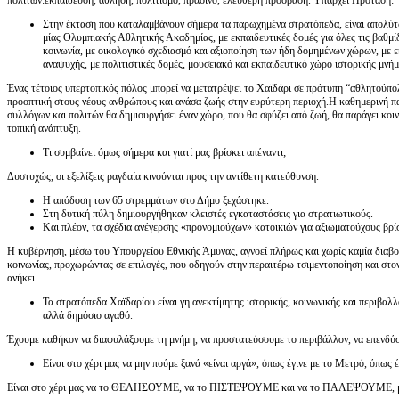
πολιτών:εκπαίδευση, άθληση, πολιτισμό, πράσινο, ελεύθερη πρόσβαση. Υπάρχει Πρόταση:
Στην έκταση που καταλαμβάνουν σήμερα τα παρωχημένα στρατόπεδα, είναι απολύτως
μίας Ολυμπιακής Αθλητικής Ακαδημίας, με εκπαιδευτικές δομές για όλες τις βαθμί
κοινωνία, με οικολογικό σχεδιασμό και αξιοποίηση των ήδη δομημένων χώρων, με 
αναψυχής, με πολιτιστικές δομές, μουσειακό και εκπαιδευτικό χώρο ιστορικής μνήμ
Ένας τέτοιος υπερτοπικός πόλος μπορεί να μετατρέψει το Χαϊδάρι σε πρότυπη “αθλητούπολ
προοπτική στους νέους ανθρώπους και ανάσα ζωής στην ευρύτερη περιοχή.Η καθημερινή π
συλλόγων και πολιτών θα δημιουργήσει έναν χώρο, που θα σφύζει από ζωή, θα παράγει κοιν
τοπική ανάπτυξη.
Τι συμβαίνει όμως σήμερα και γιατί μας βρίσκει απέναντι;
Δυστυχώς, οι εξελίξεις ραγδαία κινούνται προς την αντίθετη κατεύθυνση.
Η απόδοση των 65 στρεμμάτων στο Δήμο ξεχάστηκε.
Στη δυτική πύλη δημιουργήθηκαν κλειστές εγκαταστάσεις για στρατιωτικούς.
Και πλέον, τα σχέδια ανέγερσης «προνομιούχων» κατοικιών για αξιωματούχους βρί
Η κυβέρνηση, μέσω του Υπουργείου Εθνικής Άμυνας, αγνοεί πλήρως και χωρίς καμία διαβο
κοινωνίας, προχωρώντας σε επιλογές, που οδηγούν στην περαιτέρω τσιμεντοποίηση και στο
ανήκει.
Τα στρατόπεδα Χαϊδαρίου είναι γη ανεκτίμητης ιστορικής, κοινωνικής και περιβαλλ
αλλά δημόσιο αγαθό.
Έχουμε καθήκον να διαφυλάξουμε τη μνήμη, να προστατεύσουμε το περιβάλλον, να επενδύ
Είναι στο χέρι μας να μην πούμε ξανά «είναι αργά», όπως έγινε με το Μετρό, όπως
Είναι στο χέρι μας να το ΘΕΛΗΣΟΥΜΕ, να το ΠΙΣΤΕΨΟΥΜΕ και να το ΠΑΛΕΨΟΥΜΕ, μέχ