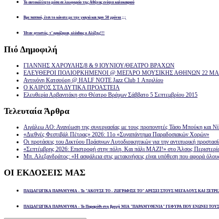
Το αυτοκόλλητο μέσα σε λεωφορείο της Αθήνας ενόψει καλοκαιριού
Βρε παππού, έτσι το κάνατε με την γιαγιά και πριν 50 χρόνια ;;;
Ήταν φτυστός, τ’ ορκίζομαι, ολόιδιος ο Αλέξης!!!
Πιό
Δημοφιλή
ΓΙΑΝΝΗΣ ΧΑΡΟΥΛΗΣ/8 & 9 ΙΟΥΝΙΟΥ/ΘΕΑΤΡΟ ΒΡΑΧΩΝ
ΕΛΕΥΘΕΡΟΙ ΠΟΛΙΟΡΚΗΜΕΝΟΙ @ ΜΕΓΑΡΟ ΜΟΥΣΙΚΗΣ ΑΘΗΝΩΝ 22 ΜΑΡ
Αντιγόνη Κατσούρη @ HALF NOTE Jazz Club 1 Απριλίου
Ο ΚΑΙΡΟΣ ΣΤΑ ΔΥΤΙΚΑ ΠΡΟΑΣΤΕΙΑ
Ελευθερία Αρβανιτάκη στο Θέατρο Βράχων Σάββατο 5 Σεπτεμβρίου 2015
Τελευταία
Άρθρα
Αιγάλεω ΑΟ: Ανανέωση της συνεργασίας με τους προπονητές Τάσο Μπούκη και Ν
«Διεθνές Φεστιβάλ Πέτρας» 2026: 11ο «Συναπάντημα Παραδοσιακών Χορών»
Οι προτάσεις του Δικτύου Πράσινων Αυτοδιοικητικών για την αντιπυρική προστασ
«Σεπτέμβρης 2026: Επιστροφή στην πόλη. Και πάλι ΜΑΖΙ!» στο Άλσος Περιστερί
Μπ. Αλεξανδράτος: «Η ασφάλεια στις μετακινήσεις είναι υπόθεση που αφορά όλου
ΟΙ
ΕΚΔΟΣΕΙΣ ΜΑΣ
ΠΑΙΔΑΓΩΓΙΚΑ ΠΑΡΑΜΥΘΙΑ - Το "ΑΚΟΥΣΕ ΤΟ - ΖΩΓΡΑΦΙΣΕ ΤΟ" ΑΡΕΣΕΙ ΣΤΟΥΣ ΜΕΓΑΛΟΥΣ ΚΑΙ ΞΕΤΡΕ
ΠΑΙΔΑΓΩΓΙΚΑ ΠΑΡΑΜΥΘΙΑ - Το Παραμύθι στη βροχή ΜΙΑ "ΠΑΡΑΜΥΘΕΝΙΑ" ΓΕΦΥΡΑ ΠΟΥ ΕΝΩΝΕΙ ΤΟΥ