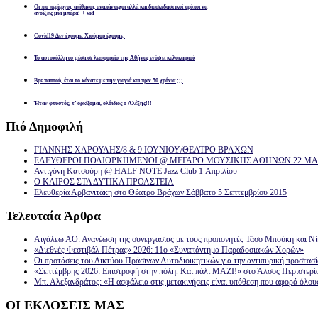
Οι πιο περίεργοι, απίθανοι, αναπάντεχοι αλλά και διασκεδαστικοί τρόποι να
ανοίξεις μία μπύρα! + vid
Covid19 Δεν έχουμε. Χιούμορ έχουμε;
Το αυτοκόλλητο μέσα σε λεωφορείο της Αθήνας ενόψει καλοκαιριού
Βρε παππού, έτσι το κάνατε με την γιαγιά και πριν 50 χρόνια ;;;
Ήταν φτυστός, τ’ ορκίζομαι, ολόιδιος ο Αλέξης!!!
Πιό
Δημοφιλή
ΓΙΑΝΝΗΣ ΧΑΡΟΥΛΗΣ/8 & 9 ΙΟΥΝΙΟΥ/ΘΕΑΤΡΟ ΒΡΑΧΩΝ
ΕΛΕΥΘΕΡΟΙ ΠΟΛΙΟΡΚΗΜΕΝΟΙ @ ΜΕΓΑΡΟ ΜΟΥΣΙΚΗΣ ΑΘΗΝΩΝ 22 ΜΑΡ
Αντιγόνη Κατσούρη @ HALF NOTE Jazz Club 1 Απριλίου
Ο ΚΑΙΡΟΣ ΣΤΑ ΔΥΤΙΚΑ ΠΡΟΑΣΤΕΙΑ
Ελευθερία Αρβανιτάκη στο Θέατρο Βράχων Σάββατο 5 Σεπτεμβρίου 2015
Τελευταία
Άρθρα
Αιγάλεω ΑΟ: Ανανέωση της συνεργασίας με τους προπονητές Τάσο Μπούκη και Ν
«Διεθνές Φεστιβάλ Πέτρας» 2026: 11ο «Συναπάντημα Παραδοσιακών Χορών»
Οι προτάσεις του Δικτύου Πράσινων Αυτοδιοικητικών για την αντιπυρική προστασ
«Σεπτέμβρης 2026: Επιστροφή στην πόλη. Και πάλι ΜΑΖΙ!» στο Άλσος Περιστερί
Μπ. Αλεξανδράτος: «Η ασφάλεια στις μετακινήσεις είναι υπόθεση που αφορά όλου
ΟΙ
ΕΚΔΟΣΕΙΣ ΜΑΣ