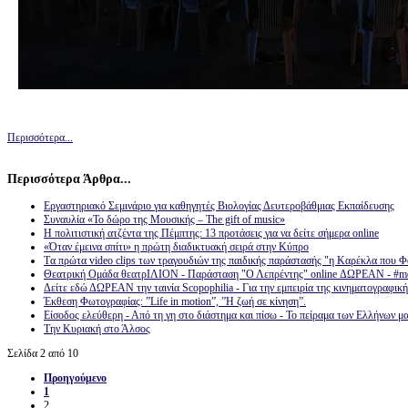
Περισσότερα...
Περισσότερα Άρθρα...
Εργαστηριακό Σεμινάριο για καθηγητές Βιολογίας Δευτεροβάθμιας Εκπαίδευσης
Συναυλία «Το δώρο της Μουσικής – The gift of music»
Η πολιτιστική ατζέντα της Πέμπτης: 13 προτάσεις για να δείτε σήμερα online
«Όταν έμεινα σπίτι» η πρώτη διαδικτυακή σειρά στην Κύπρο
Tα πρώτα video clips των τραγουδιών της παιδικής παράστασής "η Καρέκλα που 
Θεατρική Ομάδα θεατρΙΛΙΟΝ - Παράσταση "Ο Λεπρέντης" online ΔΩΡΕΑΝ - #me
Δείτε εδώ ΔΩΡΕΑΝ την ταινία Scopophilia - Για την εμπειρία της κινηματογραφική
Έκθεση Φωτογραφίας: ”Life in motion”, ”Η ζωή σε κίνηση”.
Eίσοδος ελεύθερη - Από τη γη στο διάστημα και πίσω - Το πείραμα των Ελλήνων μ
Την Κυριακή στο Άλσος
Σελίδα 2 από 10
Προηγούμενο
1
2