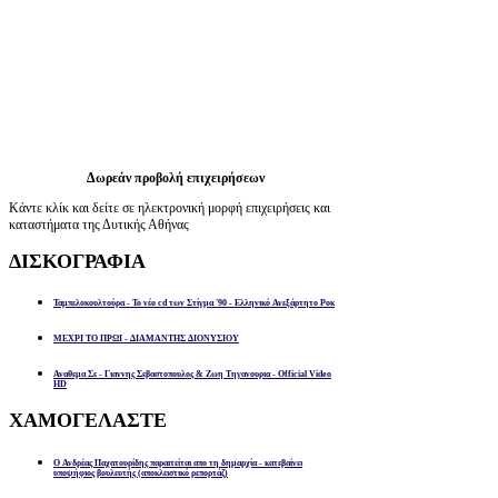
Δωρεάν προβολή επιχειρήσεων
Κάντε κλίκ και δείτε σε ηλεκτρονική μορφή επιχειρήσεις και
καταστήματα της Δυτικής Αθήνας
ΔΙΣΚΟΓΡΑΦΙΑ
Ταμπελοκουλτούρα - Το νέο cd των Στίγμα '90 - Ελληνικό Ανεξάρτητο Ροκ
ΜΕΧΡΙ ΤΟ ΠΡΩΙ - ΔΙΑΜΑΝΤΗΣ ΔΙΟΝΥΣΙΟΥ
Αναθεμα Σε - Γιαννης Σεβαστοπουλος & Ζωη Τηγανουρια - Official Video
HD
ΧΑΜΟΓΕΛΑΣΤΕ
Ο Ανδρέας Παχατουρίδης παραιτείται απο τη δημαρχία - κατεβαίνει
υποψήφιος βουλευτής (αποκλειστικό ρεπορτάζ)