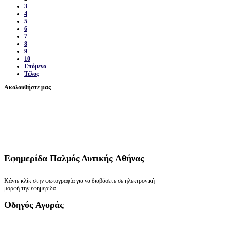
3
4
5
6
7
8
9
10
Επόμενο
Τέλος
Ακολουθήστε μας
Εφημερίδα
Παλμός Δυτικής Αθήνας
Κάντε κλίκ στην φωτογραφία για να διαβάσετε σε ηλεκτρονική
μορφή την εφημερίδα
Οδηγός
Αγοράς