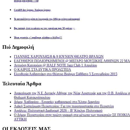
ανοίξεις μία μπύρα! + vid
Covid19 Δεν έχουμε. Χιούμορ έχουμε;
Το αυτοκόλλητο μέσα σε λεωφορείο της Αθήνας ενόψει καλοκαιριού
Βρε παππού, έτσι το κάνατε με την γιαγιά και πριν 50 χρόνια ;;;
Ήταν φτυστός, τ’ ορκίζομαι, ολόιδιος ο Αλέξης!!!
Πιό
Δημοφιλή
ΓΙΑΝΝΗΣ ΧΑΡΟΥΛΗΣ/8 & 9 ΙΟΥΝΙΟΥ/ΘΕΑΤΡΟ ΒΡΑΧΩΝ
ΕΛΕΥΘΕΡΟΙ ΠΟΛΙΟΡΚΗΜΕΝΟΙ @ ΜΕΓΑΡΟ ΜΟΥΣΙΚΗΣ ΑΘΗΝΩΝ 22 ΜΑΡ
Αντιγόνη Κατσούρη @ HALF NOTE Jazz Club 1 Απριλίου
Ο ΚΑΙΡΟΣ ΣΤΑ ΔΥΤΙΚΑ ΠΡΟΑΣΤΕΙΑ
Ελευθερία Αρβανιτάκη στο Θέατρο Βράχων Σάββατο 5 Σεπτεμβρίου 2015
Τελευταία
Άρθρα
Ανακοίνωση της Ν.Ε. Δυτικής Αθήνας της Νέας Αριστεράς και της Ο.Β. Αιγάλεω γ
Θοδωρή Κατσωνόπουλου
Δήμος Χαϊδαρίου - Εργασίες καθαρισμού στο Άλσος Δαφνίου
Λαϊκή Συσπείρωση Περιστερίου: Για την πυροπροστασία στο Περιστέρι
Αιγάλεω: Πολιτιστική Διαδρομή 2026 – Β’ Κύκλος Πολιτισμού
Ο Δήμος Περιστερίου στην πρώτη γραμμή στα μέτωπα των πυρκαγιών ΣΕ ΠΟ
ΑΤΤΙΚΗ
ΟΙ
ΕΚΔΟΣΕΙΣ ΜΑΣ