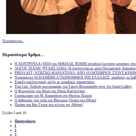
Περισσότερα...
Περισσότερα Άρθρα...
H ΧΟΝΤΡΟΥΛΑ (1934) του MIKHAIL ROMM συνοδεια ζωντανης μουσικης στ
ΛΟΓΟΥ ΤΕΧΝΗ, ΨΥΧΗΣ ΙΑΜΑ | Η Λογοτεχνία ως μέσο Πνευματικής Ανάτασης 
PRESS KIT | ΝΤΙΕΓΚΟ ΜΑΡΑΝΤΟΝΑ | ΑΠΟ 10 ΟΚΤΩΒΡΙΟΥ ΣΤΟΥΣ ΚΙ
Nτοκιμαντέρ SUDAMÉRICA/ΤΑΙΝΙΟΘΗΚΗ ΤΗΣ ΕΛΛΑΔΟΣ, προβολές τα Σάββατα 
Έναρξη καλλιτεχνικής σεζόν με μοναδικές παραστάσεις
True Lies: Έκθεση φωτογραφίας του Γιάννη Βελισσαρίδη στην Art Appel Gallery
Ο Φτωχούλης του Θεού του Νίκου Καζαντζάκη
Γιούγκερμαν του Μ. Καραγάτση στο Θέατρο Πορεία
Ο άνθρωπος που γελά του Βίκτωρος Ουγκώ στο Εθνικό
Πικάσο και Βαν Γκογκ στο κέντρο της Αθήνας!
Σελίδα 5 από 10
Προηγούμενο
1
2
3