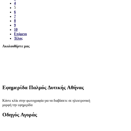
4
5
6
7
8
9
10
Επόμενο
Τέλος
Ακολουθήστε μας
Εφημερίδα
Παλμός Δυτικής Αθήνας
Κάντε κλίκ στην φωτογραφία για να διαβάσετε σε ηλεκτρονική
μορφή την εφημερίδα
Οδηγός
Αγοράς