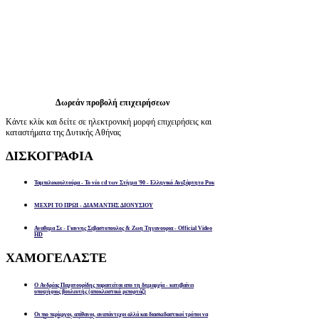
Δωρεάν προβολή επιχειρήσεων
Κάντε κλίκ και δείτε σε ηλεκτρονική μορφή επιχειρήσεις και
καταστήματα της Δυτικής Αθήνας
ΔΙΣΚΟΓΡΑΦΙΑ
Ταμπελοκουλτούρα - Το νέο cd των Στίγμα '90 - Ελληνικό Ανεξάρτητο Ροκ
ΜΕΧΡΙ ΤΟ ΠΡΩΙ - ΔΙΑΜΑΝΤΗΣ ΔΙΟΝΥΣΙΟΥ
Αναθεμα Σε - Γιαννης Σεβαστοπουλος & Ζωη Τηγανουρια - Official Video
HD
ΧΑΜΟΓΕΛΑΣΤΕ
Ο Ανδρέας Παχατουρίδης παραιτείται απο τη δημαρχία - κατεβαίνει
υποψήφιος βουλευτής (αποκλειστικό ρεπορτάζ)
Οι πιο περίεργοι, απίθανοι, αναπάντεχοι αλλά και διασκεδαστικοί τρόποι να