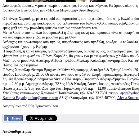
Δυο μαγικές βραδιές, γεμάτες παλμό, συναίσθημα, ένταση και ενέργεια, θα ζήσουν όλοι οι 
Ιουνίου στο Θέατρο Βράχων «Μελίνα Μερκούρη» στον Βύρωνα.
Ο Γιάννης Χαρούλης, μετά τις sold out παραστάσεις του το χειμώνα, τόσο στην Ελλάδα, ό
περιοδεία-και μετά την κυκλοφορία του τελευταίου του δίσκου «Χίλια καλώς εσμίξαμε», ανε
εμείς μαζί του την μοναδική εμπειρία των live παραστάσεων του.
Με το λαούτο του και όλα όσα προκαλεί η ιδιαίτερη φωνή και παρουσία πάνω στη σκηνή, σε
και στο σήμερα που χτίζει το μουσικό μας μέλλον.
Ανήσυχος και πρωτοπόρος από την μια, παραδοσιακός από την άλλη, ροκάρει με το λαούτο
αρχέγονους ήχους της Κρήτης.
Η παράδοση, η λαϊκή ιστορία, η σύγχρονη δημιουργία, οι ποιητές μας, οι στιχουργοί μας, τ
γίνουν ένα με τη φωνή του Γιάννη Χαρούλη, θα γίνουν ένα με τις φωνές των χιλιάδων που θ
Μαζί του οι μουσικοί: Λευτέρης Ανδριώτης/λύρα Μιχάλης Καλκάνης/ κοντραμπάσο Κωνστα
Πάνος Τόλιος / τύμπανα
Γιάννης Χαρούλης Θέατρο Βράχων «Μελίνα Μερκούρη», Δευτέρα 8 & Τρίτη 9 Ιουνίου 2015 
είσοδος Ώρα έναρξης: 21.00 Οι πόρτες ανοίγουν στις 19.30 Έναρξη προπώλησης: Δευτέρα
Σημεία Προπώλησης Διαδημοτικό Δίκτυο Πολιτισμού Βύρωνα & Δάφνης-Υμηττού Ευαγγελικ
π.μ. – 2.30 μ.μ. Δημαρχείο Δάφνης, Έλλης 16 & Κανάρη, Δάφνη 1ος ορ., Δευτέρα έως Παρ
Πολυτεχνείου 1, Υμηττός, Δευτέρα έως Παρασκευή 8.00 π.μ. – 12.00 Ταμείο Θεάτρου Βράχω
Υπεύθυνες επικοινωνίας: Χρυσούλα Παπαΐωάννου, τηλ. 6945 23 7301,
xrysoulapap@yahoo
Katerina.Papadopoulou@umusic.com
Αλεξία Στουρνάρα, τηλ. 6932 467906,
Alexia.Stour
Αναρτήθηκε από
Εύη Τριαντοπούλου
Ακολουθήστε μας