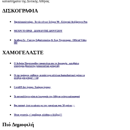
καταστήματα της Δυτικής Αθήνας
ΔΙΣΚΟΓΡΑΦΙΑ
Ταμπελοκουλτούρα - Το νέο cd των Στίγμα '90 - Ελληνικό Ανεξάρτητο Ροκ
ΜΕΧΡΙ ΤΟ ΠΡΩΙ - ΔΙΑΜΑΝΤΗΣ ΔΙΟΝΥΣΙΟΥ
Αναθεμα Σε - Γιαννης Σεβαστοπουλος & Ζωη Τηγανουρια - Official Video
HD
ΧΑΜΟΓΕΛΑΣΤΕ
Ο Ανδρέας Παχατουρίδης παραιτείται απο τη δημαρχία - κατεβαίνει
υποψήφιος βουλευτής (αποκλειστικό ρεπορτάζ)
Οι πιο περίεργοι, απίθανοι, αναπάντεχοι αλλά και διασκεδαστικοί τρόποι να
ανοίξεις μία μπύρα! + vid
Covid19 Δεν έχουμε. Χιούμορ έχουμε;
Το αυτοκόλλητο μέσα σε λεωφορείο της Αθήνας ενόψει καλοκαιριού
Βρε παππού, έτσι το κάνατε με την γιαγιά και πριν 50 χρόνια ;;;
Ήταν φτυστός, τ’ ορκίζομαι, ολόιδιος ο Αλέξης!!!
Πιό
Δημοφιλή