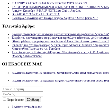
ΓΙΑΝΝΗΣ ΧΑΡΟΥΛΗΣ/8 & 9 ΙΟΥΝΙΟΥ/ΘΕΑΤΡΟ ΒΡΑΧΩΝ
ΕΛΕΥΘΕΡΟΙ ΠΟΛΙΟΡΚΗΜΕΝΟΙ @ ΜΕΓΑΡΟ ΜΟΥΣΙΚΗΣ ΑΘΗΝΩΝ 22 ΜΑΡ
Αντιγόνη Κατσούρη @ HALF NOTE Jazz Club 1 Απριλίου
Ο ΚΑΙΡΟΣ ΣΤΑ ΔΥΤΙΚΑ ΠΡΟΑΣΤΕΙΑ
Ελευθερία Αρβανιτάκη στο Θέατρο Βράχων Σάββατο 5 Σεπτεμβρίου 2015
Τελευταία
Άρθρα
Εργασίες συντήρησης και επισκευές πραγματοποιούνται σε σχολεία του Δήμου Χαϊδ
Έναρξη του προγράμματος στειρώσεων και περίθαλψης αδέσποτων γατών του Δήμ
Ολοκληρώθηκε με μεγάλη επιτυχία «Το Σινεμά Πάει Πλατεία» στις γειτονιές του Π
Επίσκεψη του Αντιπεριφερειάρχη Δυτικού Τομέα Αθηνών κ. Μπάμπη Αλεξανδράτο
Μητροπολίτη Περιστερίου κ.κ. Γρηγόριο
Ανακοίνωση της Ν.Ε. Δυτικής Αθήνας της Νέας Αριστεράς και της Ο.Β. Αιγάλεω γ
Θοδωρή Κατσωνόπουλου
ΟΙ
ΕΚΔΟΣΕΙΣ ΜΑΣ
ΠΑΙΔΑΓΩΓΙΚΑ ΠΑΡΑΜΥΘΙΑ - Το "ΑΚΟΥΣΕ ΤΟ - ΖΩΓΡΑΦΙΣΕ ΤΟ" ΑΡΕΣΕΙ ΣΤΟΥΣ ΜΕΓΑΛΟΥΣ ΚΑΙ ΞΕΤΡΕ
ΠΑΙΔΑΓΩΓΙΚΑ ΠΑΡΑΜΥΘΙΑ - Το Παραμύθι στη βροχή ΜΙΑ "ΠΑΡΑΜΥΘΕΝΙΑ" ΓΕΦΥΡΑ ΠΟΥ ΕΝΩΝΕΙ ΤΟΥ
Σύνδεση
Να με θυμάσαι
Ξεχάσατε τον κωδικό σας;