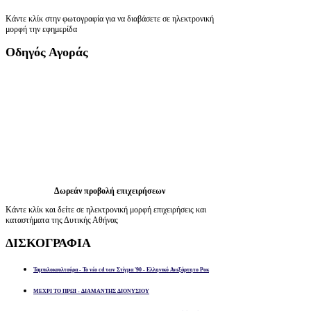
Κάντε κλίκ στην φωτογραφία για να διαβάσετε σε ηλεκτρονική
μορφή την εφημερίδα
Οδηγός
Αγοράς
Δωρεάν προβολή επιχειρήσεων
Κάντε κλίκ και δείτε σε ηλεκτρονική μορφή επιχειρήσεις και
καταστήματα της Δυτικής Αθήνας
ΔΙΣΚΟΓΡΑΦΙΑ
Ταμπελοκουλτούρα - Το νέο cd των Στίγμα '90 - Ελληνικό Ανεξάρτητο Ροκ
ΜΕΧΡΙ ΤΟ ΠΡΩΙ - ΔΙΑΜΑΝΤΗΣ ΔΙΟΝΥΣΙΟΥ