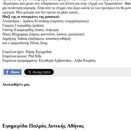
«Κρατήσου από μένα» στο «Παράπονο» του Ελύτη και στην «Αρχή των Τραγουδιών».
Αυτή
μία συνάντηση κορυφής. Είναι από τις στιγμές που ξέρει κανείς εκ των προτέρων ότι θα μεί
εμπειρία. Μία εμπειρία που δεν πρέπει να χάσει κανείς...
Μαζί της οι συνεργάτες της μουσικοί:
Αλέξανδρος – Δράκος Κτιστάκης (τύμπανα, ενορχηστρώσεις)
Γιώργος Γεωργιάδης (μπάσο)
Γιάννης Κυριμκυρίδης (πιάνο, πλήκτρα)
Νίκος Μέρμηγκας (λάφτα, μαντολίνο, λαούτο, μπουζούκι)
Δημήτρης Τσάκας (σαξόφωνο, κλασσική κιθάρα)
και ο τραγουδιστής Πάνος Ζώης
Επιμέλεια ήχου: Χάρης Κρεμμύδας
Επιμέλεια φώτων: Phil Hills
Επιμέλεια προγράμματος: Ελευθερία Αρβανιτάκη – Λήδα Ρουμάνη
Ακολουθήστε μας
Εφημερίδα
Παλμός Δυτικής Αθήνας