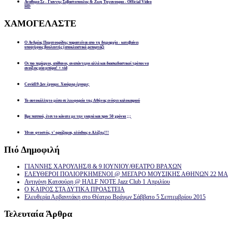
Αναθεμα Σε - Γιαννης Σεβαστοπουλος & Ζωη Τηγανουρια - Official Video
HD
ΧΑΜΟΓΕΛΑΣΤΕ
Ο Ανδρέας Παχατουρίδης παραιτείται απο τη δημαρχία - κατεβαίνει
υποψήφιος βουλευτής (αποκλειστικό ρεπορτάζ)
Οι πιο περίεργοι, απίθανοι, αναπάντεχοι αλλά και διασκεδαστικοί τρόποι να
ανοίξεις μία μπύρα! + vid
Covid19 Δεν έχουμε. Χιούμορ έχουμε;
Το αυτοκόλλητο μέσα σε λεωφορείο της Αθήνας ενόψει καλοκαιριού
Βρε παππού, έτσι το κάνατε με την γιαγιά και πριν 50 χρόνια ;;;
Ήταν φτυστός, τ’ ορκίζομαι, ολόιδιος ο Αλέξης!!!
Πιό
Δημοφιλή
ΓΙΑΝΝΗΣ ΧΑΡΟΥΛΗΣ/8 & 9 ΙΟΥΝΙΟΥ/ΘΕΑΤΡΟ ΒΡΑΧΩΝ
ΕΛΕΥΘΕΡΟΙ ΠΟΛΙΟΡΚΗΜΕΝΟΙ @ ΜΕΓΑΡΟ ΜΟΥΣΙΚΗΣ ΑΘΗΝΩΝ 22 ΜΑΡ
Αντιγόνη Κατσούρη @ HALF NOTE Jazz Club 1 Απριλίου
Ο ΚΑΙΡΟΣ ΣΤΑ ΔΥΤΙΚΑ ΠΡΟΑΣΤΕΙΑ
Ελευθερία Αρβανιτάκη στο Θέατρο Βράχων Σάββατο 5 Σεπτεμβρίου 2015
Τελευταία
Άρθρα