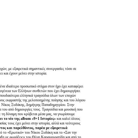
χών, με εξαιρετικά σημαντικές συνεργασίες τόσο σε
 και έχουν μείνει στην ιστορία.
ένα ιδιαίτερο προσωπικό στίγμα στον ήχο έχει καταφέρει
κογένεια των Ελλήνων συνθετών που έχει δημιουργήσει
πουδαιότερα ελληνικά τραγούδια όλων των εποχών
ος εκφραστής της μελοποιημένης ποίησης και του λόγιου
, Νίκος Ξυδάκης, Δημήτρης Παπαδημητρίου. Στην
α του από δημιουργίες τους. Τραγούδια και μουσική που
 τη δύναμη που κρύβεται μέσα μας, να γνωρίσουμε
ει το νέο της album «9+1 Ιστορίες»
και καλεί όλους
ίας τους έχει μείνει στην ιστορία, αλλά και νεότερους
ος και παρελθόντος, παρέα με εξαιρετικά
από το «Ερωτικό» του Νίκου Ξυδάκη και το «Σαν την
Μη με φωνάξεις» του Θέμη Καραμουρατίδη και από το