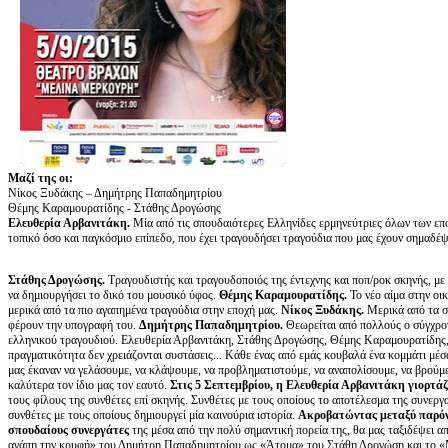
Μαζί της οι:
Νίκος Ξυδάκης – Δημήτρης Παπαδημητρίου
Θέμης Καραμουρατίδης - Στάθης Δρογώσης
Ελευθερία Αρβανιτάκη.
Μία από τις σπουδαιότερες Ελληνίδες ερμηνεύτριες όλων των επο
τοπικό όσο και παγκόσμιο επίπεδο, που έχει τραγουδήσει τραγούδια που μας έχουν σημαδέψει
Στάθης Δρογώσης.
Τραγουδιστής και τραγουδοποιός της έντεχνης και ποπ/ροκ σκηνής, με 
να δημιουργήσει το δικό του μουσικό ύφος.
Θέμης Καραμουρατίδης.
Το νέο αίμα στην οι
μερικά από τα πιο αγαπημένα τραγούδια στην εποχή μας.
Νίκος Ξυδάκης.
Μερικά από τα σ
φέρουν την υπογραφή του.
Δημήτρης Παπαδημητρίου.
Θεωρείται από πολλούς ο σύγχρον
ελληνικού τραγουδιού. Ελευθερία Αρβανιτάκη, Στάθης Δρογώσης, Θέμης Καραμουρατίδης
πραγματικότητα δεν χρειάζονται συστάσεις... Κάθε ένας από εμάς κουβαλά ένα κομμάτι μέσ
μας έκαναν να γελάσουμε, να κλάψουμε, να προβληματιστούμε, να αναπολίσουμε, να βρούμε
καλύτερα τον ίδιο μας τον εαυτό.
Στις 5 Σεπτεμβρίου, η Ελευθερία Αρβανιτάκη γιορτάζ
τους φίλους της συνθέτες επί σκηνής. Συνθέτες με τους οποίους το αποτέλεσμα της συνεργασ
συνθέτες με τους οποίους δημιουργεί μία καινούρια ιστορία.
Ακροβατώντας μεταξύ παρόντ
σπουδαίους συνεργάτες
της μέσα από την πολύ σημαντική πορεία της, θα μας ταξιδέψει 
αγάπη την κρυφή» του Δημήτρη Παπαδημητρίου ως «Άτομα» του Στάθη Δρογώση και το «